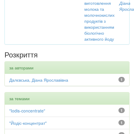
виготовлення
Діана
молока та
Яросла
молочнокислих
продуктів з
використанням
біологічно
активного йоду
Розкриття
за авторами
Далєвська, Діана Ярославівна
1
за темами
"Iodis-concentrate"
1
"Йодіс-концентрат"
1