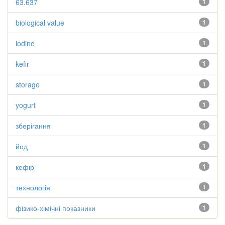
63.637
1
biological value
1
iodine
1
kefir
1
storage
1
yogurt
1
зберігання
1
йод
1
кефір
1
технологія
1
фізико-хімічні показники
1