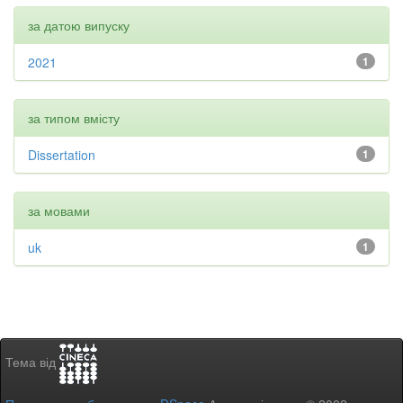
за датою випуску
2021
1
за типом вмісту
Dissertation
1
за мовами
uk
1
Тема від