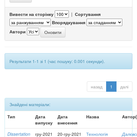
Вивести на сторінку
|
Сортування
Впорядкування
Автори
Результати 1-1 зі 1 (час пошуку: 0.001 секунди).
назад
1
далі
Знайдені матеріали:
Тип
Дата
Дата
Назва
Автор(
випуску
внесення
Dissertation
гру-2021
20-гру-2021
Технологія
Далєвс