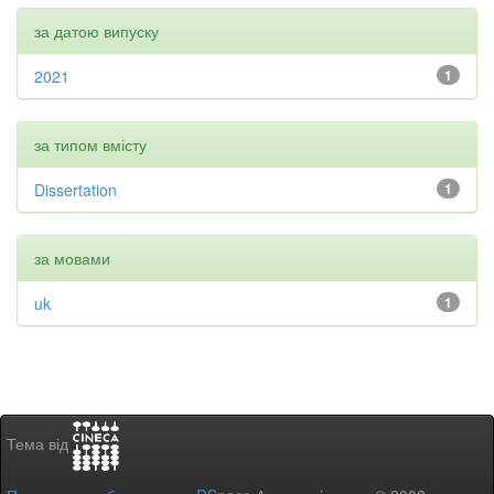
за датою випуску
2021
1
за типом вмісту
Dissertation
1
за мовами
uk
1
Тема від