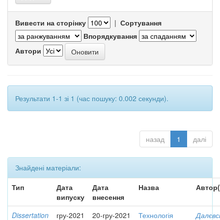
Вивести на сторінку
|
Сортування
Впорядкування
Автори
Результати 1-1 зі 1 (час пошуку: 0.002 секунди).
назад
1
далі
Знайдені матеріали:
Тип
Дата
Дата
Назва
Автор(
випуску
внесення
Dissertation
гру-2021
20-гру-2021
Технологія
Далєвс