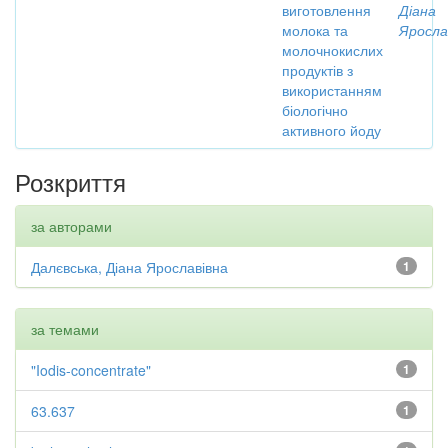
виготовлення
Діана
молока та
Яросла
молочнокислих
продуктів з
використанням
біологічно
активного йоду
Розкриття
за авторами
Далєвська, Діана Ярославівна
1
за темами
"Iodis-concentrate"
1
63.637
1