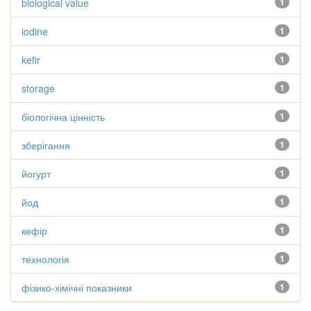
biological value
1
iodine
1
kefir
1
storage
1
біологічна цінність
1
зберігання
1
йогурт
1
йод
1
кефір
1
технологія
1
фізико-хімічні показники
1