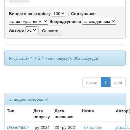
Вивести на сторінку
|
Сортування
Впорядкування
Автори
Результати 1-1 зі 1 (час пошуку: 0.002 секунди).
назад
1
далі
Знайдені матеріали:
Тип
Дата
Дата
Назва
Автор(
випуску
внесення
Dissertation
гру-2021
20-гру-2021
Технологія
Далєвс