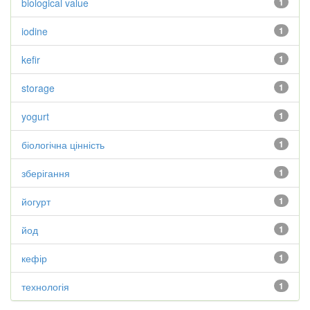
biological value
1
iodine
1
kefir
1
storage
1
yogurt
1
біологічна цінність
1
зберігання
1
йогурт
1
йод
1
кефір
1
технологія
1