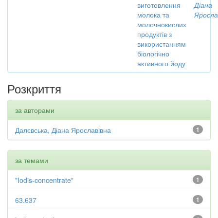
виготовлення
Діана
молока та
Яросла
молочнокислих
продуктів з
використанням
біологічно
активного йоду
Розкриття
за авторами
Далєвська, Діана Ярославівна
1
за темами
"Iodis-concentrate"
1
63.637
1