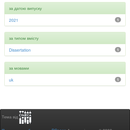
за датою випуску
2021
1
за типом вмісту
Dissertation
1
за мовами
uk
1
Тема від