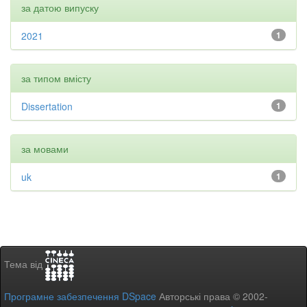
за датою випуску
2021
1
за типом вмісту
Dissertation
1
за мовами
uk
1
Тема від
Програмне забезпечення DSpace
Авторські права © 2002-