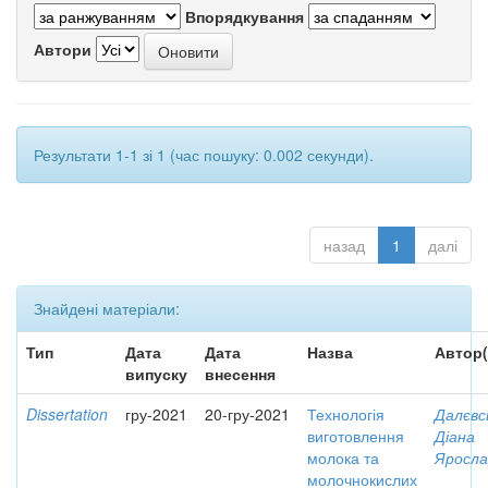
Впорядкування
Автори
Результати 1-1 зі 1 (час пошуку: 0.002 секунди).
назад
1
далі
Знайдені матеріали:
Тип
Дата
Дата
Назва
Автор(
випуску
внесення
Dissertation
гру-2021
20-гру-2021
Технологія
Далєвс
виготовлення
Діана
молока та
Яросла
молочнокислих