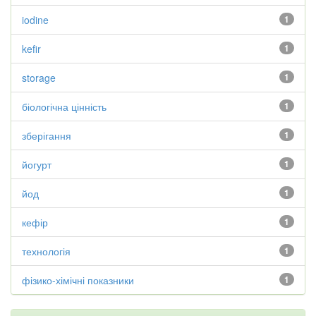
iodine
1
kefir
1
storage
1
біологічна цінність
1
зберігання
1
йогурт
1
йод
1
кефір
1
технологія
1
фізико-хімічні показники
1