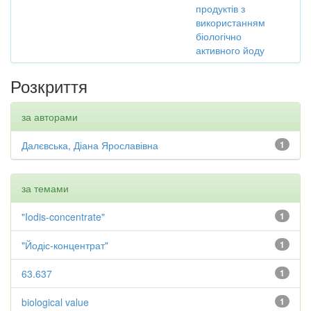
продуктів з
використанням
біологічно
активного йоду
Розкриття
за авторами
Далєвська, Діана Ярославівна
1
за темами
"Iodis-concentrate"
1
"Йодіс-концентрат"
1
63.637
1
biological value
1