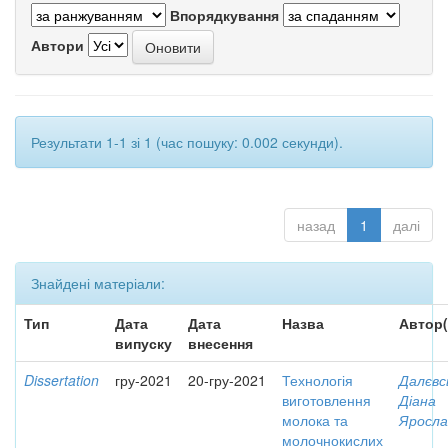
Впорядкування
Автори
Результати 1-1 зі 1 (час пошуку: 0.002 секунди).
назад
1
далі
Знайдені матеріали:
Тип
Дата
Дата
Назва
Автор(
випуску
внесення
Dissertation
гру-2021
20-гру-2021
Технологія
Далєвс
виготовлення
Діана
молока та
Яросла
молочнокислих