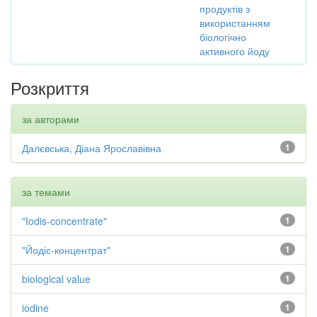
продуктів з
використанням
біологічно
активного йоду
Розкриття
за авторами
Далєвська, Діана Ярославівна
1
за темами
"Iodis-concentrate"
1
"Йодіс-концентрат"
1
biological value
1
iodine
1