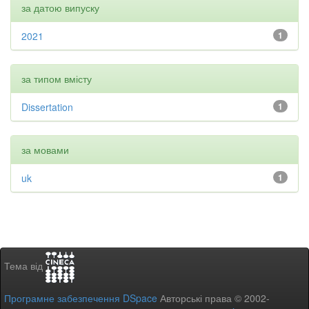
за датою випуску
2021
1
за типом вмісту
Dissertation
1
за мовами
uk
1
Тема від
Програмне забезпечення DSpace
Авторські права © 2002-