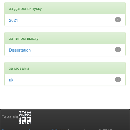
за датою випуску
2021
1
за типом вмісту
Dissertation
1
за мовами
uk
1
Тема від