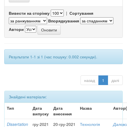
Вивести на сторінку
|
Сортування
Впорядкування
Автори
Результати 1-1 зі 1 (час пошуку: 0.002 секунди).
назад
1
далі
Знайдені матеріали:
Тип
Дата
Дата
Назва
Автор(
випуску
внесення
Dissertation
гру-2021
20-гру-2021
Технологія
Далєвс