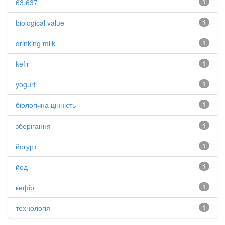
63.637
1
biological value
1
drinking milk
1
kefir
1
yogurt
1
біологічна цінність
1
зберігання
1
йогурт
1
йод
1
кефір
1
технологія
1