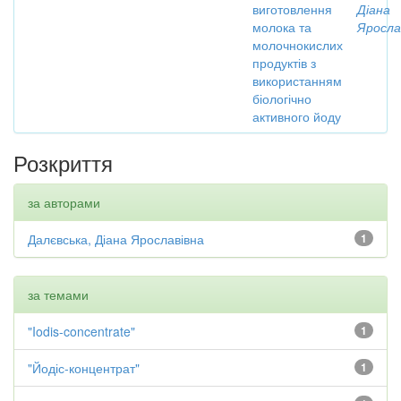
виготовлення
Діана
молока та
Яросла
молочнокислих
продуктів з
використанням
біологічно
активного йоду
Розкриття
за авторами
Далєвська, Діана Ярославівна
1
за темами
"Iodis-concentrate"
1
"Йодіс-концентрат"
1