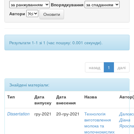
Впорядкування
Автори
Результати 1-1 зі 1 (час пошуку: 0.001 секунди).
назад
1
далі
Знайдені матеріали:
Тип
Дата
Дата
Назва
Автор(
випуску
внесення
Dissertation
гру-2021
20-гру-2021
Технологія
Далєвс
виготовлення
Діана
молока та
Яросла
молочнокислих