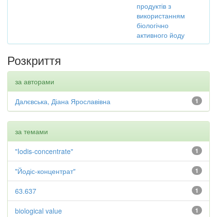
продуктів з
використанням
біологічно
активного йоду
Розкриття
за авторами
Далєвська, Діана Ярославівна
1
за темами
"Iodis-concentrate"
1
"Йодіс-концентрат"
1
63.637
1
biological value
1