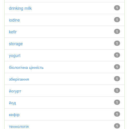
drinking milk
1
iodine
1
kefir
1
storage
1
yogurt
1
біологічна цінність
1
зберігання
1
йогурт
1
йод
1
кефір
1
технологія
1