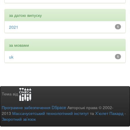
за датою випуску
2021
1
за мовами
uk
1
Тема від
Програмне забезпечення DSpace
Авторські права © 2002-
2013
Массачусетський технологічний інститут
та
Х’юлет Пакард
-
Зворотний зв’язок