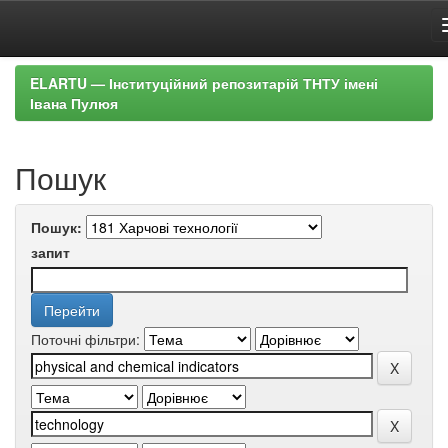
Skip
ELARTU — Інституційний репозитарій ТНТУ імені
navigation
Івана Пулюя
Пошук
Пошук:
запит
Поточні фільтри: