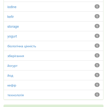
iodine
1
kefir
1
storage
1
yogurt
1
біологічна цінність
1
зберігання
1
йогурт
1
йод
1
кефір
1
технологія
1