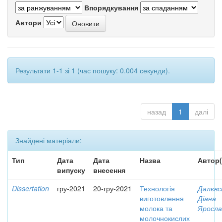
Впорядкування
Автори
Результати 1-1 зі 1 (час пошуку: 0.004 секунди).
назад
1
далі
Знайдені матеріали:
Тип
Дата
Дата
Назва
Автор(
випуску
внесення
Dissertation
гру-2021
20-гру-2021
Технологія
Далєвс
виготовлення
Діана
молока та
Яросла
молочнокислих