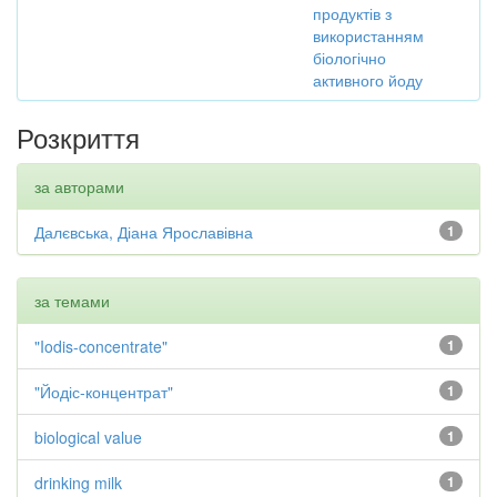
продуктів з
використанням
біологічно
активного йоду
Розкриття
за авторами
Далєвська, Діана Ярославівна
1
за темами
"Iodis-concentrate"
1
"Йодіс-концентрат"
1
biological value
1
drinking milk
1