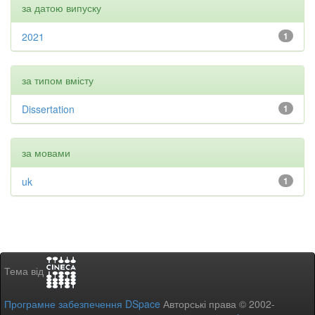
за датою випуску
2021
1
за типом вмісту
Dissertation
1
за мовами
uk
1
Тема від
Програмне забезпечення DSpace
Авторські права © 2002-