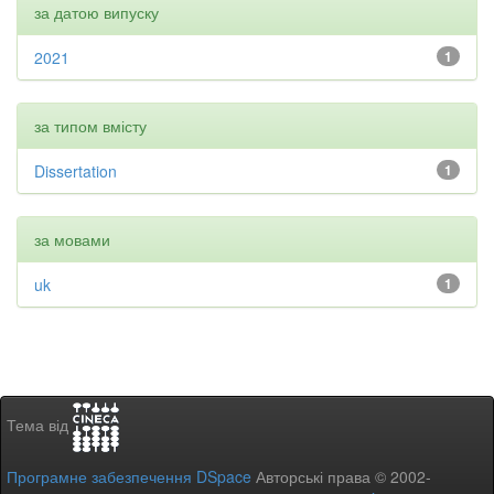
за датою випуску
2021
1
за типом вмісту
Dissertation
1
за мовами
uk
1
Тема від
Програмне забезпечення DSpace
Авторські права © 2002-