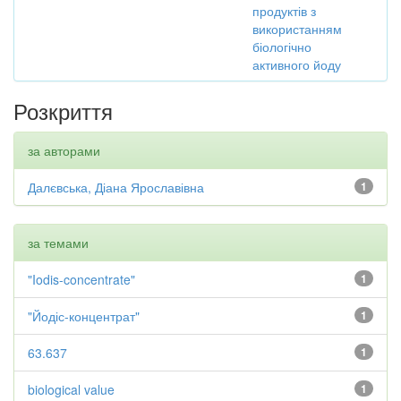
продуктів з
використанням
біологічно
активного йоду
Розкриття
за авторами
Далєвська, Діана Ярославівна
1
за темами
"Iodis-concentrate"
1
"Йодіс-концентрат"
1
63.637
1
biological value
1