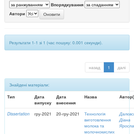
Впорядкування
Автори
Результати 1-1 зі 1 (час пошуку: 0.001 секунди).
назад
1
далі
Знайдені матеріали:
Тип
Дата
Дата
Назва
Автор(
випуску
внесення
Dissertation
гру-2021
20-гру-2021
Технологія
Далєвс
виготовлення
Діана
молока та
Яросла
молочнокислих