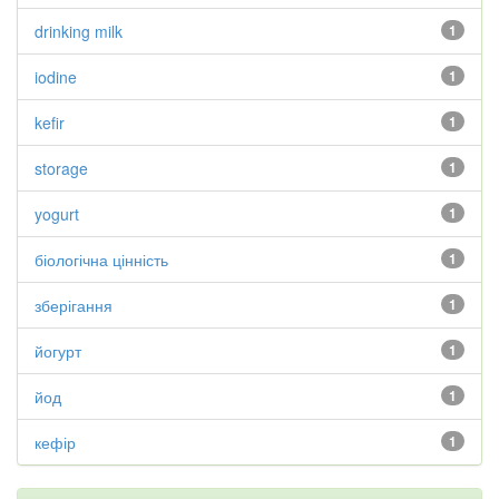
drinking milk
1
iodine
1
kefir
1
storage
1
yogurt
1
біологічна цінність
1
зберігання
1
йогурт
1
йод
1
кефір
1