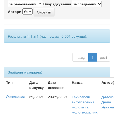
Впорядкування
Автори
Результати 1-1 зі 1 (час пошуку: 0.001 секунди).
назад
1
далі
Знайдені матеріали:
Тип
Дата
Дата
Назва
Автор(
випуску
внесення
Dissertation
гру-2021
20-гру-2021
Технологія
Далєвс
виготовлення
Діана
молока та
Яросла
молочнокислих