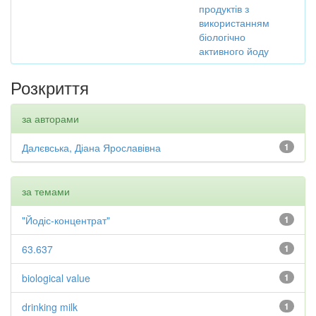
продуктів з
використанням
біологічно
активного йоду
Розкриття
за авторами
Далєвська, Діана Ярославівна
1
за темами
"Йодіс-концентрат"
1
63.637
1
biological value
1
drinking milk
1