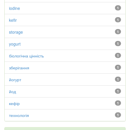
iodine
1
kefir
1
storage
1
yogurt
1
біологічна цінність
1
зберігання
1
йогурт
1
йод
1
кефір
1
технологія
1