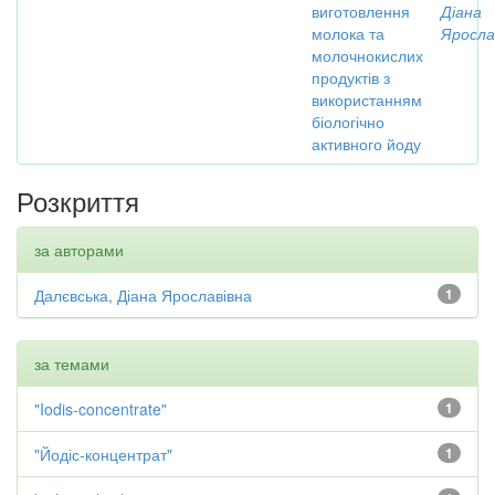
виготовлення
Діана
молока та
Яросла
молочнокислих
продуктів з
використанням
біологічно
активного йоду
Розкриття
за авторами
Далєвська, Діана Ярославівна
1
за темами
"Iodis-concentrate"
1
"Йодіс-концентрат"
1