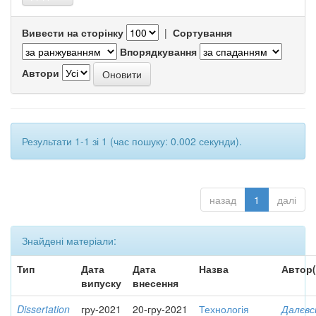
Вивести на сторінку
|
Сортування
Впорядкування
Автори
Результати 1-1 зі 1 (час пошуку: 0.002 секунди).
назад
1
далі
Знайдені матеріали:
Тип
Дата
Дата
Назва
Автор(
випуску
внесення
Dissertation
гру-2021
20-гру-2021
Технологія
Далєвс