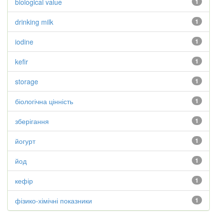
biological value
1
drinking milk
1
iodine
1
kefir
1
storage
1
біологічна цінність
1
зберігання
1
йогурт
1
йод
1
кефір
1
фізико-хімічні показники
1