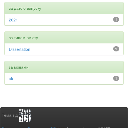
за датою випуску
2021
1
за типом вмісту
Dissertation
1
за мовами
uk
1
Тема від