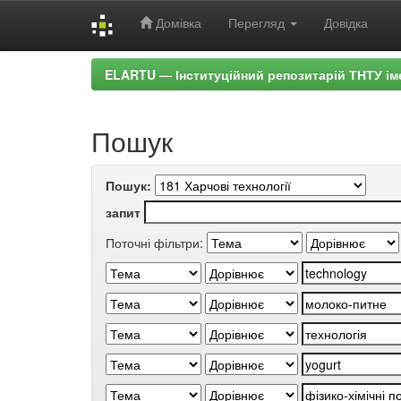
Домівка
Перегляд
Довідка
Skip
ELARTU — Інституційний репозитарій ТНТУ ім
navigation
Пошук
Пошук:
запит
Поточні фільтри: