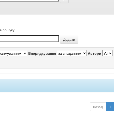
в пошуку.
Впорядкування
Автори
назад
1