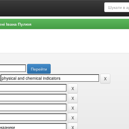
ені Івана Пулюя