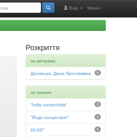
Вхід:
Мова
Розкриття
за авторами
Далєвська, Діана Ярославівна
1
за темами
"Iodis-concentrate"
1
"Йодіс-концентрат"
1
63.637
1