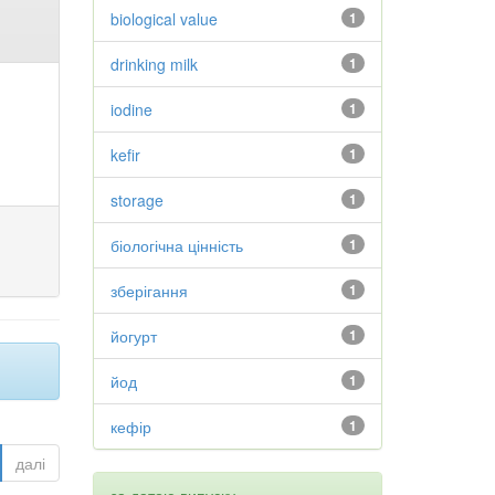
biological value
1
drinking milk
1
iodine
1
kefir
1
storage
1
біологічна цінність
1
зберігання
1
йогурт
1
йод
1
кефір
1
далі