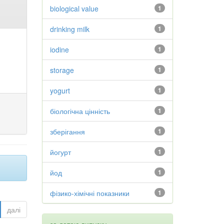
biological value
1
drinking milk
1
iodine
1
storage
1
yogurt
1
біологічна цінність
1
зберігання
1
йогурт
1
йод
1
фізико-хімічні показники
1
далі