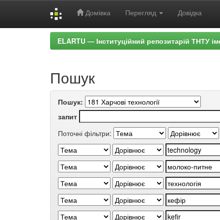
Домівка
Перегляд
Довідка
Skip
ELARTU — Інституційний репозитарій ТНТУ ім
navigation
Пошук
Пошук:
запит
Поточні фільтри: