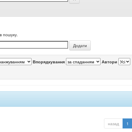
в пошуку.
Впорядкування
Автори
назад
1