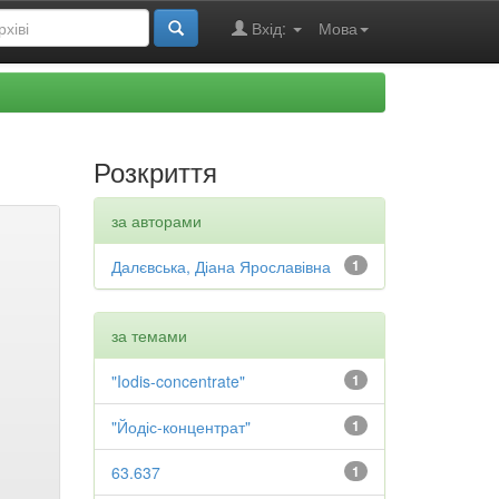
Вхід:
Мова
Розкриття
за авторами
Далєвська, Діана Ярославівна
1
за темами
"Iodis-concentrate"
1
"Йодіс-концентрат"
1
63.637
1