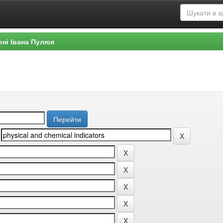
ені Івана Пулюя