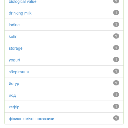
biological value
1
drinking milk
1
iodine
1
kefir
1
storage
1
yogurt
1
зберігання
1
йогурт
1
йод
1
кефір
1
фізико-хімічні показники
1