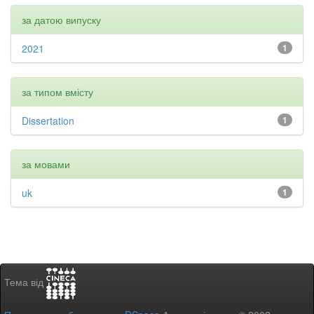
за датою випуску
2021
1
за типом вмісту
Dissertation
1
за мовами
uk
1
Тема від