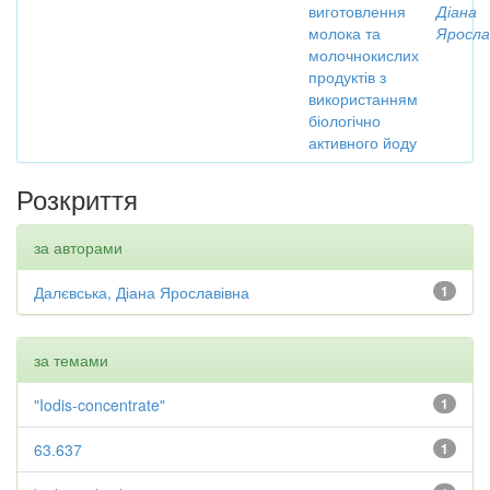
виготовлення
Діана
молока та
Яросла
молочнокислих
продуктів з
використанням
біологічно
активного йоду
Розкриття
за авторами
Далєвська, Діана Ярославівна
1
за темами
"Iodis-concentrate"
1
63.637
1