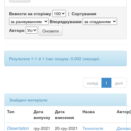
Вивести на сторінку
|
Сортування
Впорядкування
Автори
Результати 1-1 зі 1 (час пошуку: 0.002 секунди).
назад
1
далі
Знайдені матеріали:
Тип
Дата
Дата
Назва
Автор(
випуску
внесення
Dissertation
гру-2021
20-гру-2021
Технологія
Далєвс