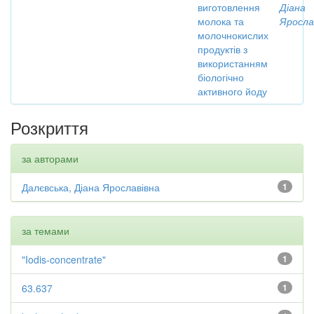
виготовлення
Діана
молока та
Яросла
молочнокислих
продуктів з
використанням
біологічно
активного йоду
Розкриття
за авторами
Далєвська, Діана Ярославівна
1
за темами
"Iodis-concentrate"
1
63.637
1