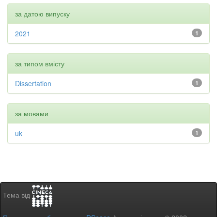
за датою випуску
2021
1
за типом вмісту
Dissertation
1
за мовами
uk
1
Тема від