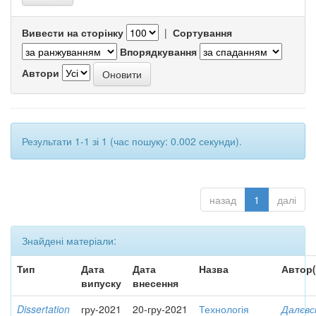
Вивести на сторінку
|
Сортування
Впорядкування
Автори
Результати 1-1 зі 1 (час пошуку: 0.002 секунди).
назад
1
далі
Знайдені матеріали:
Тип
Дата
Дата
Назва
Автор(
випуску
внесення
Dissertation
гру-2021
20-гру-2021
Технологія
Далєвс