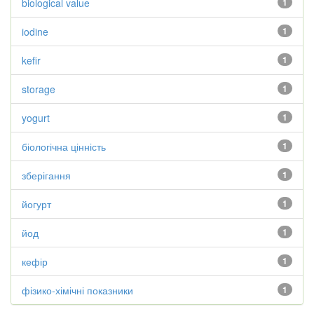
biological value
1
iodine
1
kefir
1
storage
1
yogurt
1
біологічна цінність
1
зберігання
1
йогурт
1
йод
1
кефір
1
фізико-хімічні показники
1