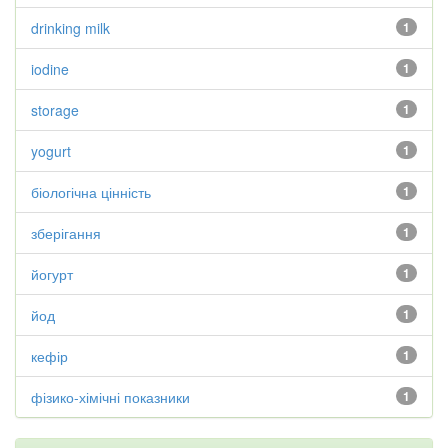
drinking milk
1
iodine
1
storage
1
yogurt
1
біологічна цінність
1
зберігання
1
йогурт
1
йод
1
кефір
1
фізико-хімічні показники
1