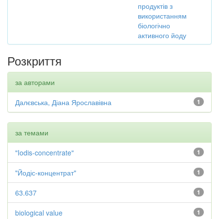
продуктів з
використанням
біологічно
активного йоду
Розкриття
за авторами
Далєвська, Діана Ярославівна
1
за темами
"Iodis-concentrate"
1
"Йодіс-концентрат"
1
63.637
1
biological value
1