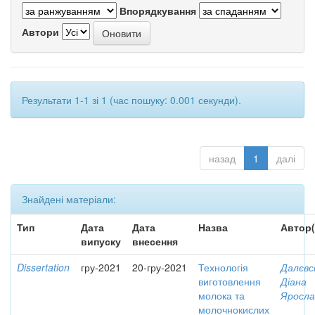
Впорядкування
Автори
Результати 1-1 зі 1 (час пошуку: 0.001 секунди).
назад
1
далі
Знайдені матеріали:
Тип
Дата
Дата
Назва
Автор(
випуску
внесення
Dissertation
гру-2021
20-гру-2021
Технологія
Далєвс
виготовлення
Діана
молока та
Яросла
молочнокислих