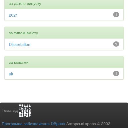
за датою випуску
2021
1
за типом вмісту
Dissertation
1
за мовами
uk
1
Тема від
Програмне забезпечення DSpace
Авторські права © 2002-