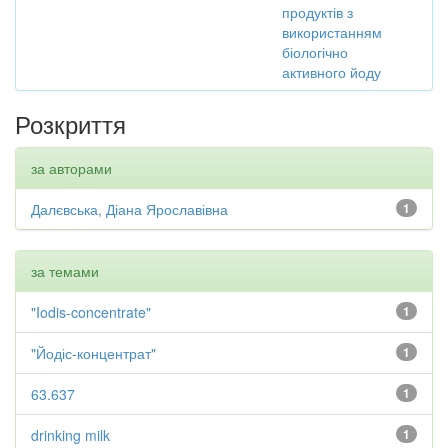
продуктів з
використанням
біологічно
активного йоду
Розкриття
за авторами
Далєвська, Діана Ярославівна
1
за темами
"Iodis-concentrate"
1
"Йодіс-концентрат"
1
63.637
1
drinking milk
1