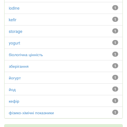
iodine
1
kefir
1
storage
1
yogurt
1
біологічна цінність
1
зберігання
1
йогурт
1
йод
1
кефір
1
фізико-хімічні показники
1