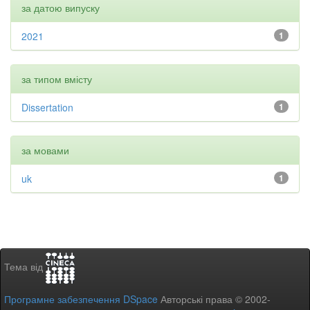
за датою випуску
2021
1
за типом вмісту
Dissertation
1
за мовами
uk
1
Тема від
Програмне забезпечення DSpace
Авторські права © 2002-