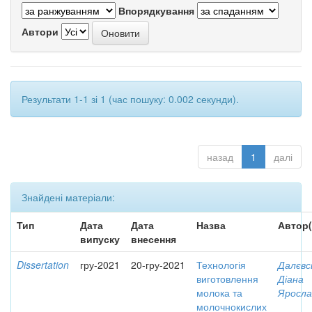
Впорядкування
Автори
Результати 1-1 зі 1 (час пошуку: 0.002 секунди).
назад
1
далі
Знайдені матеріали:
Тип
Дата
Дата
Назва
Автор(
випуску
внесення
Dissertation
гру-2021
20-гру-2021
Технологія
Далєвс
виготовлення
Діана
молока та
Яросла
молочнокислих