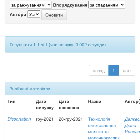
Впорядкування
Автори
Результати 1-1 зі 1 (час пошуку: 0.002 секунди).
назад
1
далі
Знайдені матеріали:
Тип
Дата
Дата
Назва
Автор(
випуску
внесення
Dissertation
гру-2021
20-гру-2021
Технологія
Далєвс
виготовлення
Діана
молока та
Яросла
молочнокислих