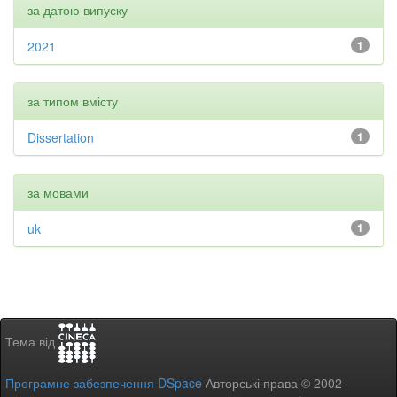
за датою випуску
2021
1
за типом вмісту
Dissertation
1
за мовами
uk
1
Тема від
Програмне забезпечення DSpace
Авторські права © 2002-