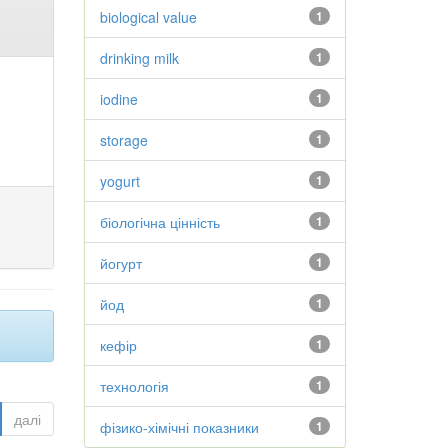
biological value
1
drinking milk
1
iodine
1
storage
1
yogurt
1
біологічна цінність
1
йогурт
1
йод
1
кефір
1
технологія
1
далі
фізико-хімічні показники
1