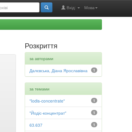
Вхід:
Мова
Розкриття
за авторами
Далєвська, Діана Ярославівна
1
за темами
"Iodis-concentrate"
1
"Йодіс-концентрат"
1
63.637
1