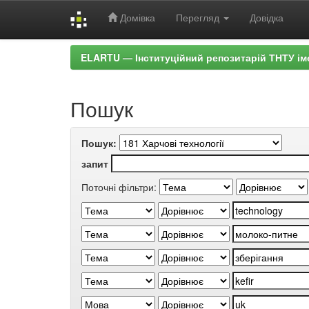
Домівка
Перегляд
Довідка
Skip
ELARTU — Інституційний репозитарій ТНТУ ім
navigation
Пошук
Пошук:
запит
Поточні фільтри: