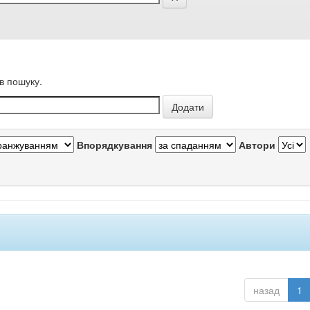
в пошуку.
Впорядкування
Автори
назад
1