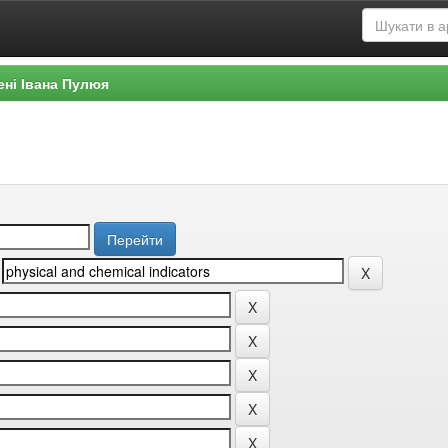
ені Івана Пулюя