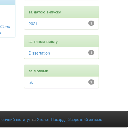
за датою випуску
2021
1
 Діана
а
за типом вмісту
Dissertation
1
за мовами
uk
1
огічний інститут
та
Х’юлет Пакард
-
Зворотний зв’язок