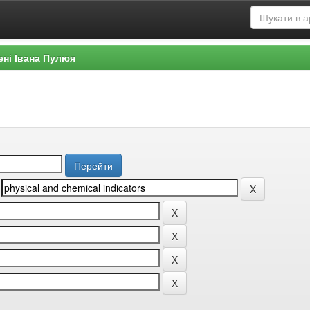
ені Івана Пулюя