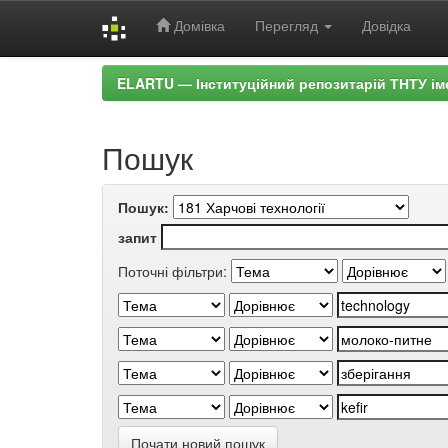
Домівка
Перегляд
Довідка
Skip
ELARTU — Інституційний репозитарій ТНТУ ім
navigation
Пошук
Пошук:
запит
Поточні фільтри:
Почати новий пошук