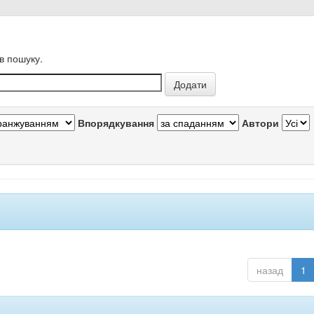
в пошуку.
Впорядкування
Автори
назад
1