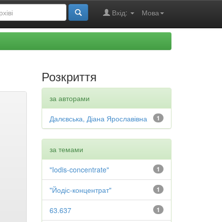
Вхід:
Мова
Розкриття
за авторами
Далєвська, Діана Ярославівна
1
за темами
"Iodis-concentrate"
1
"Йодіс-концентрат"
1
63.637
1