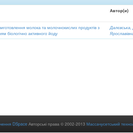
Автор(и)
виготовлення молока та молочнокислих продуктів з
Далєвська,
ям біологічно активного йоду
Ярославівн
ечення DSpace
Авторські права © 2002-2013
Массачусетський технол