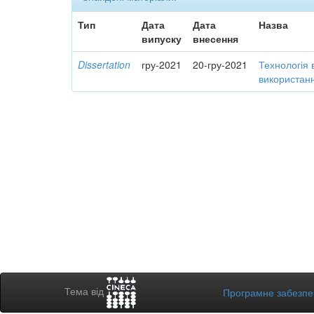
Тип
Дата
Дата
Назва
випуску
внесення
Dissertation
гру-2021
20-гру-2021
Технологія 
використанн
Тема від
Програмне забезп