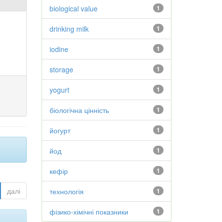
biological value
1
drinking milk
1
iodine
1
storage
1
yogurt
1
біологічна цінність
1
йогурт
1
йод
1
кефір
1
далі
технологія
1
фізико-хімічні показники
1