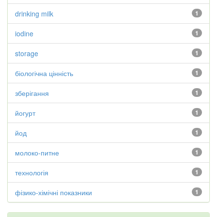
drinking milk
1
iodine
1
storage
1
біологічна цінність
1
зберігання
1
йогурт
1
йод
1
молоко-питне
1
технологія
1
фізико-хімічні показники
1