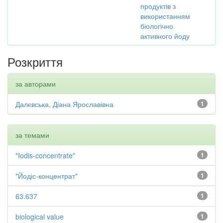
продуктів з
використанням
біологічно
активного йоду
Розкриття
за авторами
Далєвська, Діана Ярославівна
1
за темами
"Iodis-concentrate"
1
"Йодіс-концентрат"
1
63.637
1
biological value
1