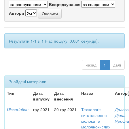
Впорядкування
Автори
Результати 1-1 зі 1 (час пошуку: 0.001 секунди).
назад
1
далі
Знайдені матеріали:
Тип
Дата
Дата
Назва
Автор(
випуску
внесення
Dissertation
гру-2021
20-гру-2021
Технологія
Далєвс
виготовлення
Діана
молока та
Яросла
молочнокислих