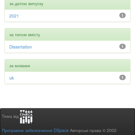
за датою випуску
2021
1
за типом вмісту
Dissertation
1
за мовами
uk
1
Тема від
Програмне забезпечення DSpace
Авторські права © 2002-