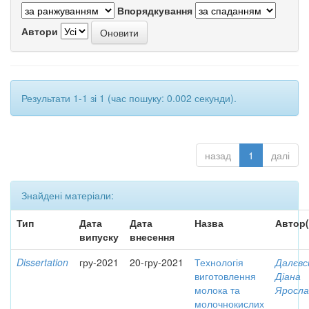
Впорядкування
Автори
Результати 1-1 зі 1 (час пошуку: 0.002 секунди).
назад
1
далі
Знайдені матеріали:
Тип
Дата
Дата
Назва
Автор(
випуску
внесення
Dissertation
гру-2021
20-гру-2021
Технологія
Далєвс
виготовлення
Діана
молока та
Яросла
молочнокислих