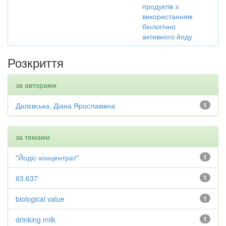
продуктів з
використанням
біологічно
активного йоду
Розкриття
за авторами
Далєвська, Діана Ярославівна
1
за темами
"Йодіс-концентрат"
1
63.637
1
biological value
1
drinking milk
1