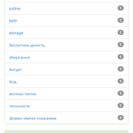
iodine
1
kefir
1
storage
1
біологічна цінність
1
зберігання
1
йогурт
1
йод
1
молоко-питне
1
технологія
1
фізико-хімічні показники
1