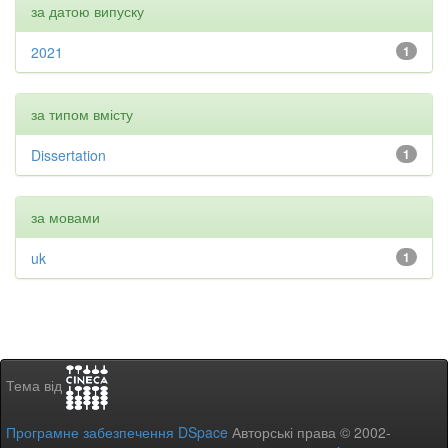
за датою випуску
2021
1
за типом вмісту
Dissertation
1
за мовами
uk
1
Тема від
Програмне забезпечення DSpace
Авторські права © 2002-