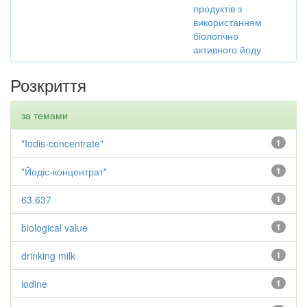
продуктів з
використанням
біологічно
активного йоду
Розкриття
за темами
"Iodis-concentrate"
1
"Йодіс-концентрат"
1
63.637
1
biological value
1
drinking milk
1
iodine
1