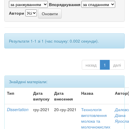
Впорядкування
Автори
Результати 1-1 зі 1 (час пошуку: 0.002 секунди).
назад
1
далі
Знайдені матеріали:
Тип
Дата
Дата
Назва
Автор(
випуску
внесення
Dissertation
гру-2021
20-гру-2021
Технологія
Далєвс
виготовлення
Діана
молока та
Яросла
молочнокислих