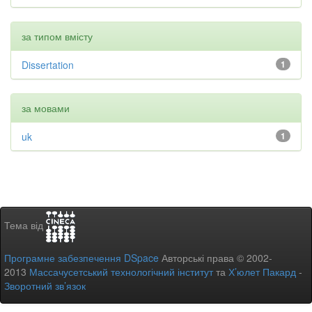
за типом вмісту
Dissertation
1
за мовами
uk
1
Тема від
Програмне забезпечення DSpace
Авторські права © 2002-
2013
Массачусетський технологічний інститут
та
Х’юлет Пакард
-
Зворотний зв’язок