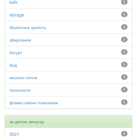
kefir
1
storage
1
біологічна цінність
1
зберігання
1
йогурт
1
йод
1
молоко-питне
1
технологія
1
фізико-хімічні показники
1
за датою випуску
2021
1