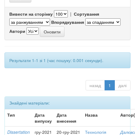
Вивести на сторінку
|
Сортування
Впорядкування
Автори
Результати 1-1 зі 1 (час пошуку: 0.001 секунди).
назад
1
далі
Знайдені матеріали:
Тип
Дата
Дата
Назва
Автор(
випуску
внесення
Dissertation
гру-2021
20-гру-2021
Технологія
Далєвс