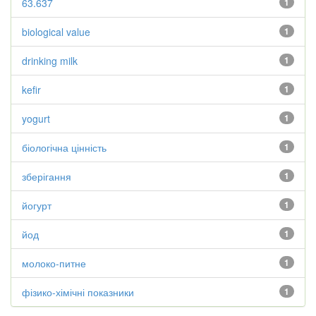
63.637
1
biological value
1
drinking milk
1
kefir
1
yogurt
1
біологічна цінність
1
зберігання
1
йогурт
1
йод
1
молоко-питне
1
фізико-хімічні показники
1