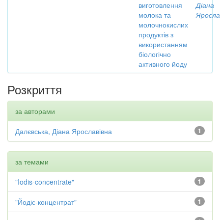
виготовлення
Діана
молока та
Яросла
молочнокислих
продуктів з
використанням
біологічно
активного йоду
Розкриття
за авторами
Далєвська, Діана Ярославівна
1
за темами
"Iodis-concentrate"
1
"Йодіс-концентрат"
1