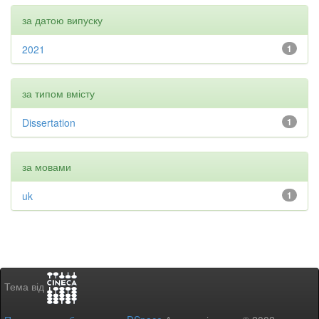
за датою випуску
2021
1
за типом вмісту
Dissertation
1
за мовами
uk
1
Тема від