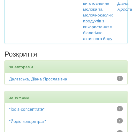
виготовлення
Діана
молока та
Яросла
молочнокислих
продуктів з
використанням
біологічно
активного йоду
Розкриття
за авторами
Далєвська, Діана Ярославівна
1
за темами
"Iodis-concentrate"
1
"Йодіс-концентрат"
1