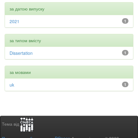
за датою випуску
2021
1
за типом вмісту
Dissertation
1
за мовами
uk
1
Тема від