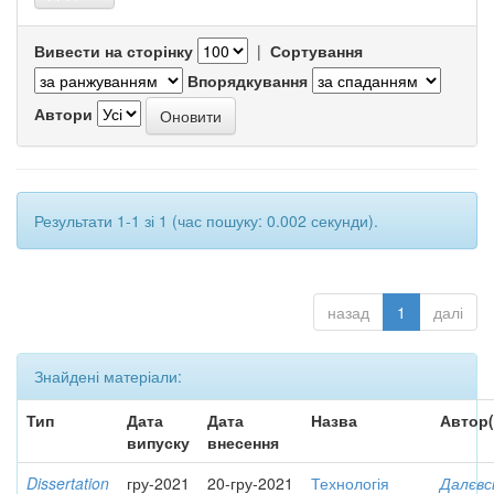
Вивести на сторінку
|
Сортування
Впорядкування
Автори
Результати 1-1 зі 1 (час пошуку: 0.002 секунди).
назад
1
далі
Знайдені матеріали:
Тип
Дата
Дата
Назва
Автор(
випуску
внесення
Dissertation
гру-2021
20-гру-2021
Технологія
Далєвс