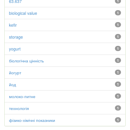
63.637
1
biological value
1
kefir
1
storage
1
yogurt
1
біологічна цінність
1
йогурт
1
йод
1
молоко-питне
1
технологія
1
фізико-хімічні показники
1