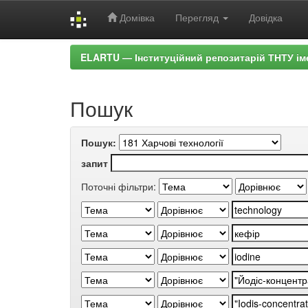
Домівка
Перегляд
Довідка
Skip
ELARTU — Інституційний репозитарій ТНТУ ім
navigation
Пошук
Пошук:
запит
Поточні фільтри: