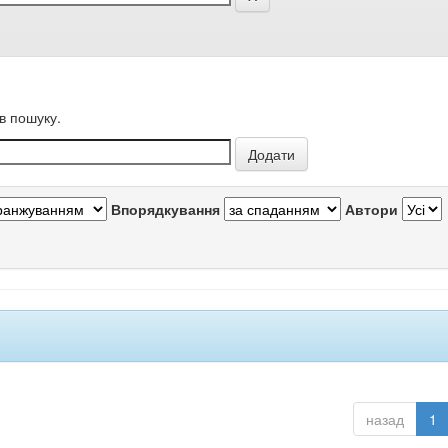
в пошуку.
Впорядкування
Автори
назад
1