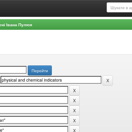
ені Івана Пулюя