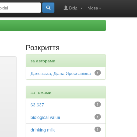
Вхід:
Мова
Розкриття
за авторами
Далєвська, Діана Ярославівна
1
за темами
63.637
1
biological value
1
drinking milk
1