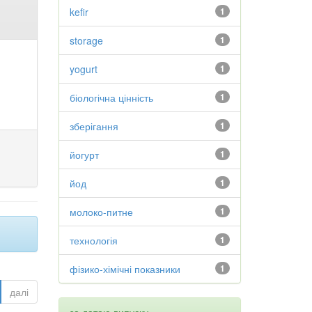
kefir
1
storage
1
yogurt
1
біологічна цінність
1
зберігання
1
йогурт
1
йод
1
молоко-питне
1
технологія
1
фізико-хімічні показники
1
далі