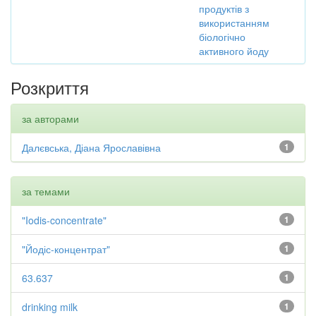
продуктів з
використанням
біологічно
активного йоду
Розкриття
за авторами
Далєвська, Діана Ярославівна
1
за темами
"Iodis-concentrate"
1
"Йодіс-концентрат"
1
63.637
1
drinking milk
1