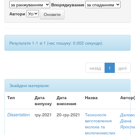
Впорядкування
Автори
Результати 1-1 зі 1 (час пошуку: 0.002 секунди).
назад
1
далі
Знайдені матеріали:
Тип
Дата
Дата
Назва
Автор(
випуску
внесення
Dissertation
гру-2021
20-гру-2021
Технологія
Далєвс
виготовлення
Діана
молока та
Яросла
молочнокислих