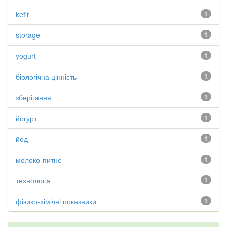
kefir
1
storage
1
yogurt
1
біологічна цінність
1
зберігання
1
йогурт
1
йод
1
молоко-питне
1
технологія
1
фізико-хімічні показники
1