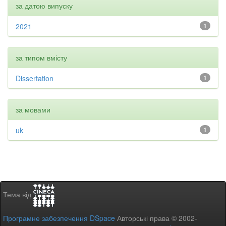
за датою випуску
2021
1
за типом вмісту
Dissertation
1
за мовами
uk
1
Тема від
Програмне забезпечення DSpace
Авторські права © 2002-