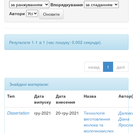
Впорядкування
Автори
Результати 1-1 зі 1 (час пошуку: 0.002 секунди).
назад
1
далі
Знайдені матеріали:
Тип
Дата
Дата
Назва
Автор(
випуску
внесення
Dissertation
гру-2021
20-гру-2021
Технологія
Далєвс
виготовлення
Діана
молока та
Яросла
молочнокислих