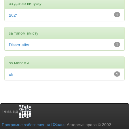
за датою випуску
2021
1
за типом вмісту
Dissertation
1
за мовами
uk
1
Тема від
Програмне забезпечення DSpace
Авторські права © 2002-