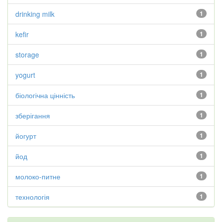
drinking milk
1
kefir
1
storage
1
yogurt
1
біологічна цінність
1
зберігання
1
йогурт
1
йод
1
молоко-питне
1
технологія
1