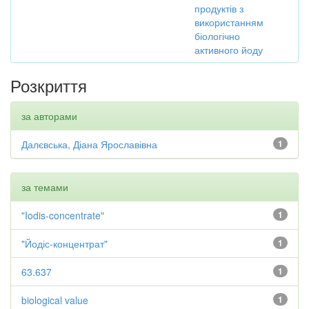
продуктів з
використанням
біологічно
активного йоду
Розкриття
за авторами
Далєвська, Діана Ярославівна
1
за темами
"Iodis-concentrate"
1
"Йодіс-концентрат"
1
63.637
1
biological value
1