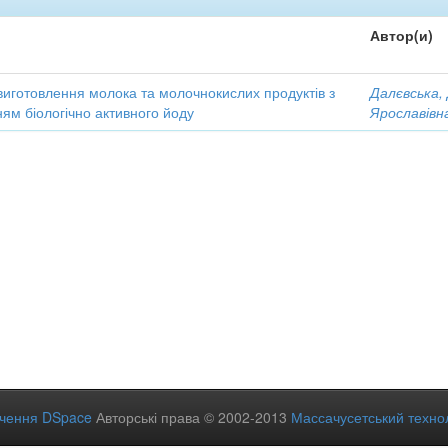
Автор(и)
виготовлення молока та молочнокислих продуктів з
Далєвська,
ям біологічно активного йоду
Ярославівн
ечення DSpace
Авторські права © 2002-2013
Массачусетський технол