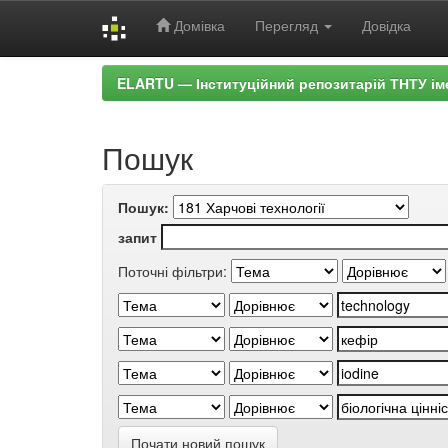
Домівка
Перегляд
Довідка
Skip
ELARTU — Інституційний репозитарій ТНТУ ім
navigation
Пошук
Пошук:
запит
Поточні фільтри:
Почати новий пошук