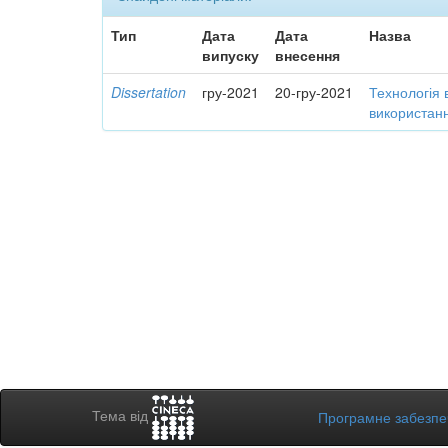
Тип
Дата
Дата
Назва
випуску
внесення
Dissertation
гру-2021
20-гру-2021
Технологія 
використанн
Тема від
Програмне забезп