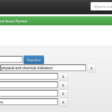
ені Івана Пулюя