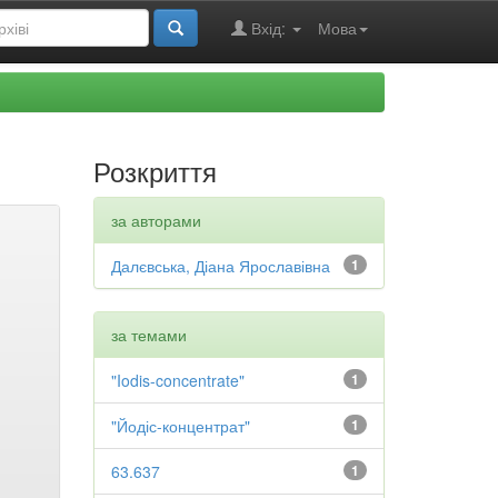
Вхід:
Мова
Розкриття
за авторами
Далєвська, Діана Ярославівна
1
за темами
"Iodis-concentrate"
1
"Йодіс-концентрат"
1
63.637
1