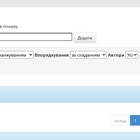
в пошуку.
Впорядкування
Автори
назад
1