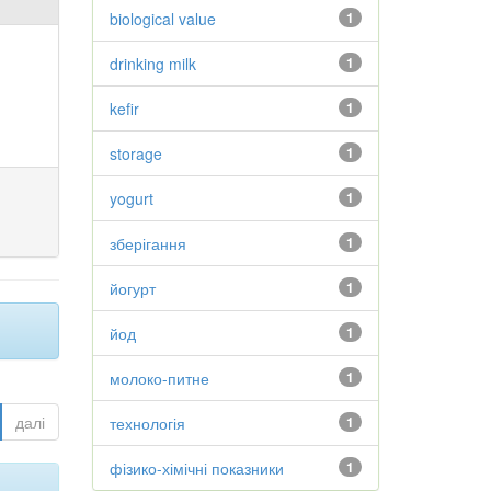
biological value
1
drinking milk
1
kefir
1
storage
1
yogurt
1
зберігання
1
йогурт
1
йод
1
молоко-питне
1
далі
технологія
1
фізико-хімічні показники
1