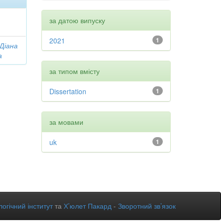
за датою випуску
2021
1
 Діана
а
за типом вмісту
Dissertation
1
за мовами
uk
1
огічний інститут
та
Х’юлет Пакард
-
Зворотний зв’язок