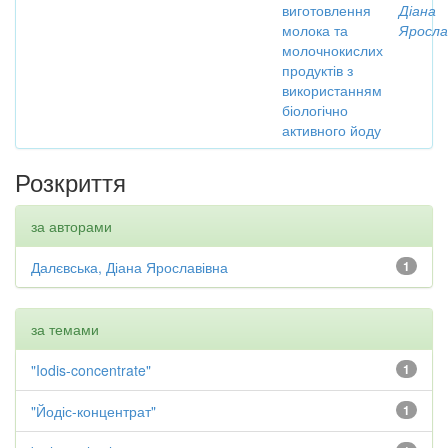
виготовлення
Діана
молока та
Яросла
молочнокислих
продуктів з
використанням
біологічно
активного йоду
Розкриття
за авторами
Далєвська, Діана Ярославівна
1
за темами
"Iodis-concentrate"
1
"Йодіс-концентрат"
1