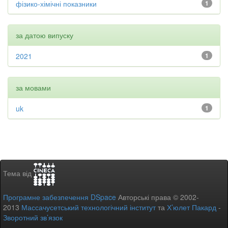
фізико-хімічні показники
1
за датою випуску
2021
1
за мовами
uk
1
Тема від
Програмне забезпечення DSpace
Авторські права © 2002-
2013
Массачусетський технологічний інститут
та
Х’юлет Пакард
-
Зворотний зв’язок