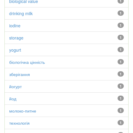
biological value
1
drinking milk
1
iodine
1
storage
1
yogurt
1
біологічна цінність
1
зберігання
1
йогурт
1
йод
1
молоко-питне
1
технологія
1