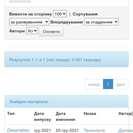
Вивести на сторінку
|
Сортування
Впорядкування
Автори
Результати 1-1 зі 1 (час пошуку: 0.001 секунди).
назад
1
далі
Знайдені матеріали:
Тип
Дата
Дата
Назва
Автор(
випуску
внесення
Dissertation
гру-2021
20-гру-2021
Технологія
Далєвс