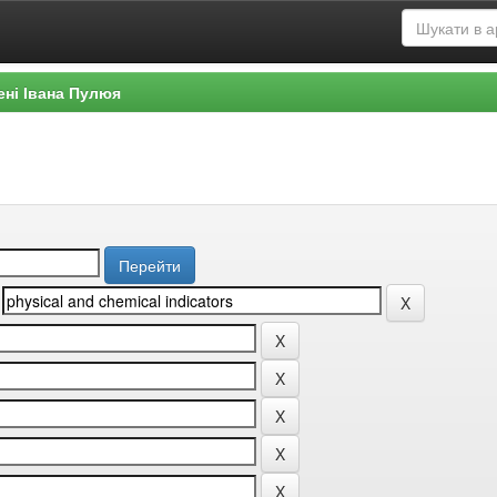
ені Івана Пулюя