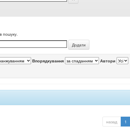
в пошуку.
Впорядкування
Автори
назад
1