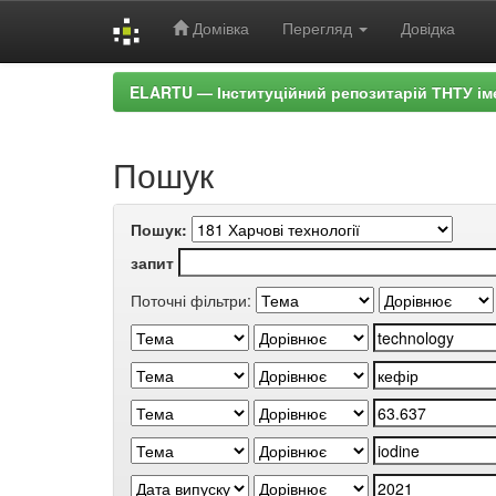
Домівка
Перегляд
Довідка
Skip
ELARTU — Інституційний репозитарій ТНТУ ім
navigation
Пошук
Пошук:
запит
Поточні фільтри: