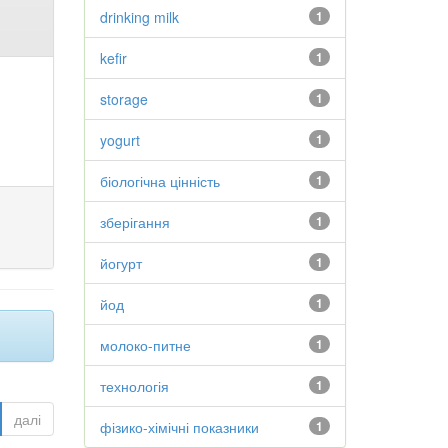
drinking milk
1
kefir
1
storage
1
yogurt
1
біологічна цінність
1
зберігання
1
йогурт
1
йод
1
молоко-питне
1
технологія
1
далі
фізико-хімічні показники
1