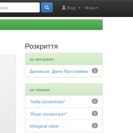
Вхід:
Мова
Розкриття
за авторами
Далєвська, Діана Ярославівна
1
за темами
"Iodis-concentrate"
1
"Йодіс-концентрат"
1
biological value
1