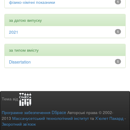
фізико-хімічні показники
1
за датою випуску
2021
1
за типом вмісту
Dissertation
1
Тема від
Програмне забезпечення DSpace
Авторські права © 2002-
2013
Массачусетський технологічний інститут
та
Х’юлет Пакард
-
Зворотний зв’язок