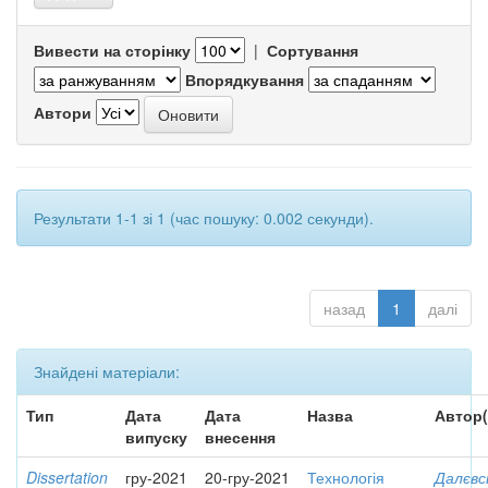
Вивести на сторінку
|
Сортування
Впорядкування
Автори
Результати 1-1 зі 1 (час пошуку: 0.002 секунди).
назад
1
далі
Знайдені матеріали:
Тип
Дата
Дата
Назва
Автор(
випуску
внесення
Dissertation
гру-2021
20-гру-2021
Технологія
Далєвс