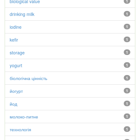
biological value
1
drinking milk
1
iodine
1
kefir
1
storage
1
yogurt
1
біологічна цінність
1
йогурт
1
йод
1
молоко-питне
1
технологія
1