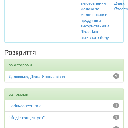
виготовлення
Діана
молока та
Яросла
молочнокислих
продуктів з
використанням
біологічно
активного йоду
Розкриття
за авторами
Далєвська, Діана Ярославівна
1
за темами
"Iodis-concentrate"
1
"Йодіс-концентрат"
1