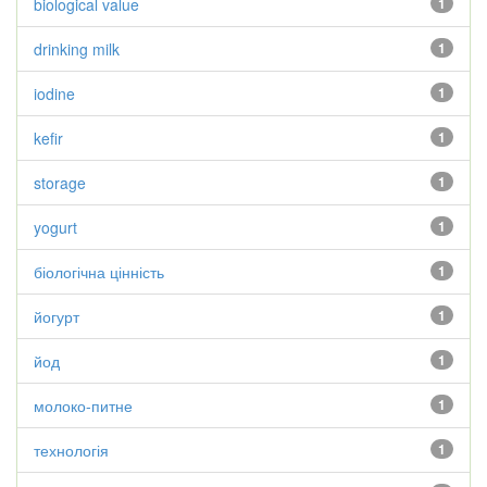
biological value
1
drinking milk
1
iodine
1
kefir
1
storage
1
yogurt
1
біологічна цінність
1
йогурт
1
йод
1
молоко-питне
1
технологія
1