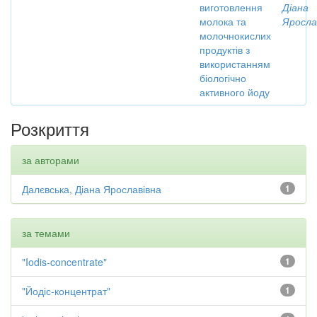
виготовлення
Діана
молока та
Яросла
молочнокислих
продуктів з
використанням
біологічно
активного йоду
Розкриття
за авторами
Далєвська, Діана Ярославівна
1
за темами
"Iodis-concentrate"
1
"Йодіс-концентрат"
1