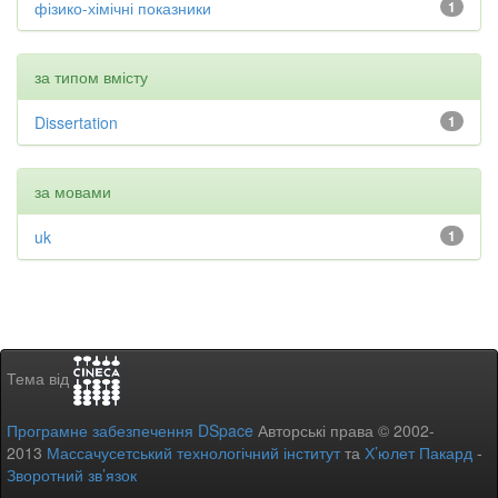
фізико-хімічні показники
1
за типом вмісту
Dissertation
1
за мовами
uk
1
Тема від
Програмне забезпечення DSpace
Авторські права © 2002-
2013
Массачусетський технологічний інститут
та
Х’юлет Пакард
-
Зворотний зв’язок