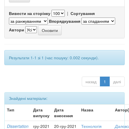
Вивести на сторінку
|
Сортування
Впорядкування
Автори
Результати 1-1 зі 1 (час пошуку: 0.002 секунди).
назад
1
далі
Знайдені матеріали:
Тип
Дата
Дата
Назва
Автор(
випуску
внесення
Dissertation
гру-2021
20-гру-2021
Технологія
Далєвс