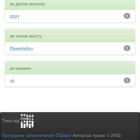
за датою випуску
2021
1
за типом вмісту
Dissertation
1
за мовами
uk
1
Тема від
Програмне забезпечення DSpace
Авторські права © 2002-