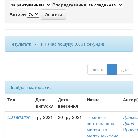
Впорядкування
Автори
Результати 1-1 зі 1 (час пошуку: 0.001 секунди).
назад
1
далі
Знайдені матеріали:
Тип
Дата
Дата
Назва
Автор(
випуску
внесення
Dissertation
гру-2021
20-гру-2021
Технологія
Далєвс
виготовлення
Діана
молока та
Яросла
молочнокислих