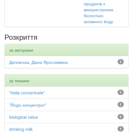
продуктів з
використанням
біологічно
активного йоду
Розкриття
за авторами
Далєвська, Діана Ярославівна
1
за темами
"Iodis-concentrate"
1
"Йодіс-концентрат"
1
biological value
1
drinking milk
1