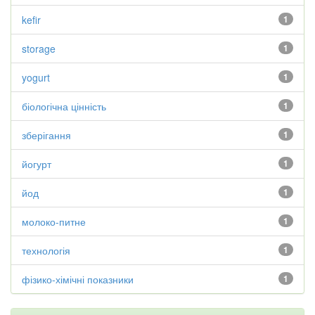
kefir
1
storage
1
yogurt
1
біологічна цінність
1
зберігання
1
йогурт
1
йод
1
молоко-питне
1
технологія
1
фізико-хімічні показники
1