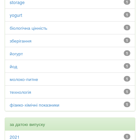
storage
1
yogurt
1
біологічна цінність
1
зберігання
1
йогурт
1
йод
1
молоко-питне
1
технологія
1
фізико-хімічні показники
1
за датою випуску
2021
1