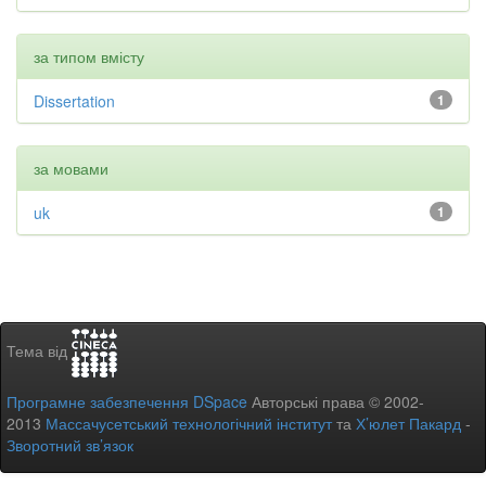
за типом вмісту
Dissertation
1
за мовами
uk
1
Тема від
Програмне забезпечення DSpace
Авторські права © 2002-
2013
Массачусетський технологічний інститут
та
Х’юлет Пакард
-
Зворотний зв’язок