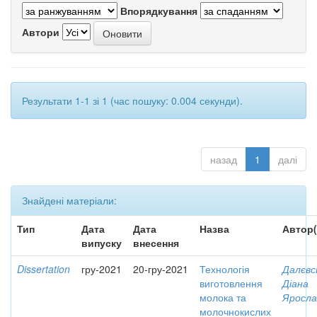
Впорядкування
Автори
Результати 1-1 зі 1 (час пошуку: 0.004 секунди).
назад
1
далі
Знайдені матеріали:
Тип
Дата
Дата
Назва
Автор(
випуску
внесення
Dissertation
гру-2021
20-гру-2021
Технологія
Далєвс
виготовлення
Діана
молока та
Яросла
молочнокислих