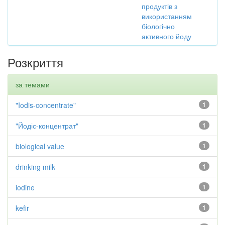
продуктів з
використанням
біологічно
активного йоду
Розкриття
за темами
"Iodis-concentrate"
1
"Йодіс-концентрат"
1
biological value
1
drinking milk
1
iodine
1
kefir
1