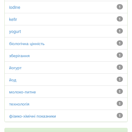
iodine
1
kefir
1
yogurt
1
біологічна цінність
1
зберігання
1
йогурт
1
йод
1
молоко-питне
1
технологія
1
фізико-хімічні показники
1