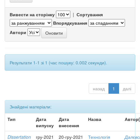
Вивести на сторінку
|
Сортування
Впорядкування
Автори
Результати 1-1 зі 1 (час пошуку: 0.002 секунди).
назад
1
далі
Знайдені матеріали:
Тип
Дата
Дата
Назва
Автор(
випуску
внесення
Dissertation
гру-2021
20-гру-2021
Технологія
Далєвс