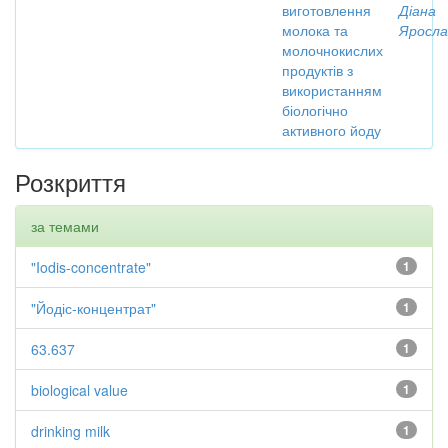
виготовлення
Діана
молока та
Яросла
молочнокислих
продуктів з
використанням
біологічно
активного йоду
Розкриття
за темами
"Iodis-concentrate"
1
"Йодіс-концентрат"
1
63.637
1
biological value
1
drinking milk
1