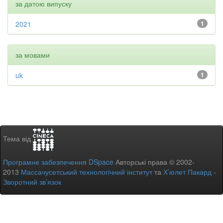
за датою випуску
2021
1
за мовами
uk
1
Тема від
Програмне забезпечення DSpace
Авторські права © 2002-
2013
Массачусетський технологічний інститут
та
Х’юлет Пакард
-
Зворотний зв’язок