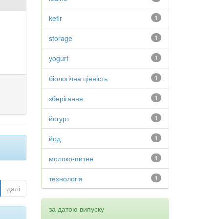
kefir
1
storage
1
yogurt
1
біологічна цінність
1
зберігання
1
йогурт
1
йод
1
молоко-питне
1
технологія
1
далі
за датою випуску