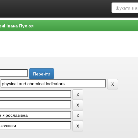
ені Івана Пулюя