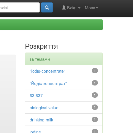
Вхід:
Мова
Розкриття
за темами
"Iodis-concentrate"
1
"Йодіс-концентрат"
1
63.637
1
biological value
1
drinking milk
1
iodine
1