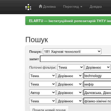
Домівка
Перегляд
Довідка
Skip
ELARTU — Інституційний репозитарій ТНТУ ім
navigation
Пошук
Пошук:
запит
Поточні фільтри:
Почати новий пошук