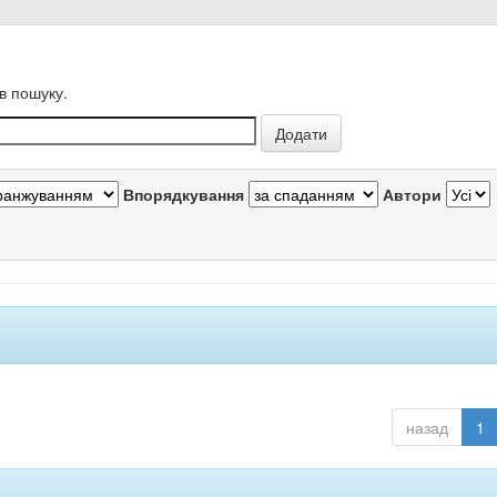
в пошуку.
Впорядкування
Автори
назад
1