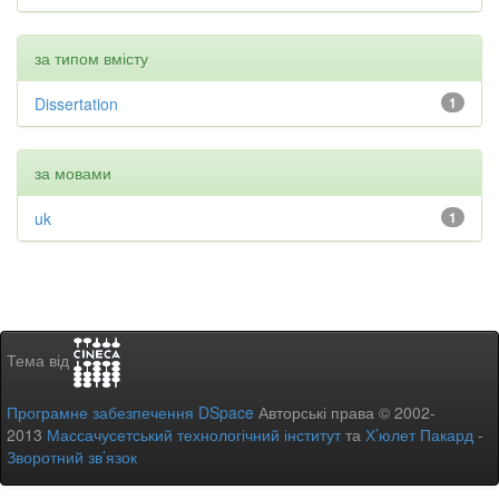
за типом вмісту
Dissertation
1
за мовами
uk
1
Тема від
Програмне забезпечення DSpace
Авторські права © 2002-
2013
Массачусетський технологічний інститут
та
Х’юлет Пакард
-
Зворотний зв’язок