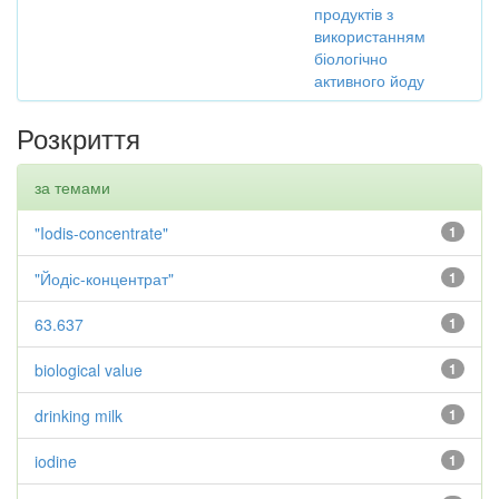
продуктів з
використанням
біологічно
активного йоду
Розкриття
за темами
"Iodis-concentrate"
1
"Йодіс-концентрат"
1
63.637
1
biological value
1
drinking milk
1
iodine
1