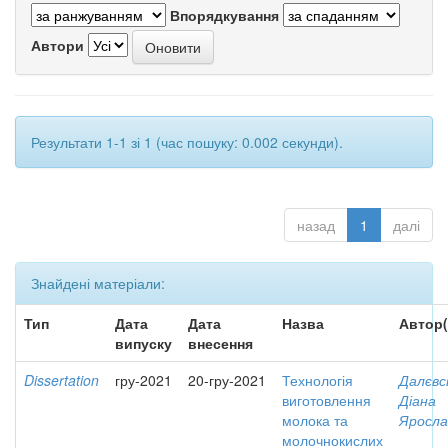
Впорядкування
Автори
Результати 1-1 зі 1 (час пошуку: 0.002 секунди).
назад
1
далі
Знайдені матеріали:
Тип
Дата
Дата
Назва
Автор(
випуску
внесення
Dissertation
гру-2021
20-гру-2021
Технологія
Далєвс
виготовлення
Діана
молока та
Яросла
молочнокислих