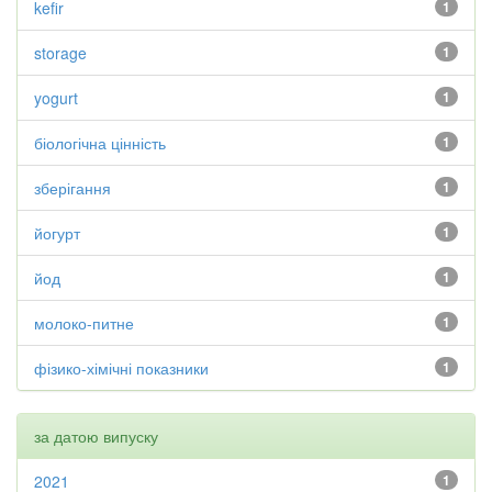
kefir
1
storage
1
yogurt
1
біологічна цінність
1
зберігання
1
йогурт
1
йод
1
молоко-питне
1
фізико-хімічні показники
1
за датою випуску
2021
1