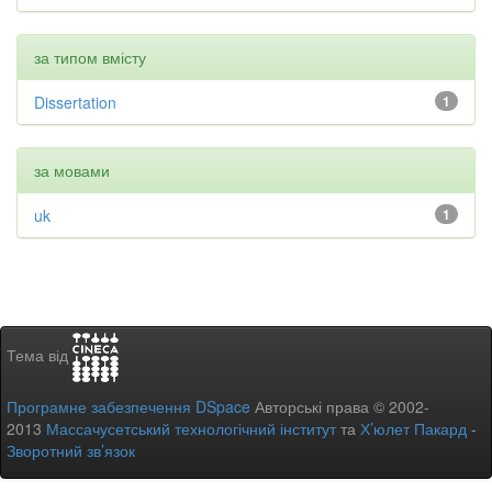
за типом вмісту
Dissertation
1
за мовами
uk
1
Тема від
Програмне забезпечення DSpace
Авторські права © 2002-
2013
Массачусетський технологічний інститут
та
Х’юлет Пакард
-
Зворотний зв’язок