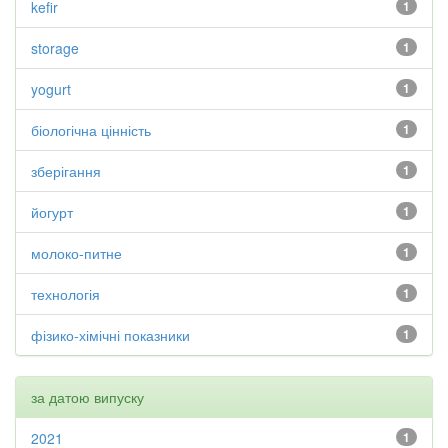
kefir
1
storage
1
yogurt
1
біологічна цінність
1
зберігання
1
йогурт
1
молоко-питне
1
технологія
1
фізико-хімічні показники
1
за датою випуску
2021
1