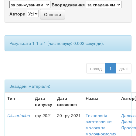
Впорядкування
Автори
Результати 1-1 зі 1 (час пошуку: 0.002 секунди).
назад
1
далі
Знайдені матеріали:
Тип
Дата
Дата
Назва
Автор(
випуску
внесення
Dissertation
гру-2021
20-гру-2021
Технологія
Далєвс
виготовлення
Діана
молока та
Яросла
молочнокислих