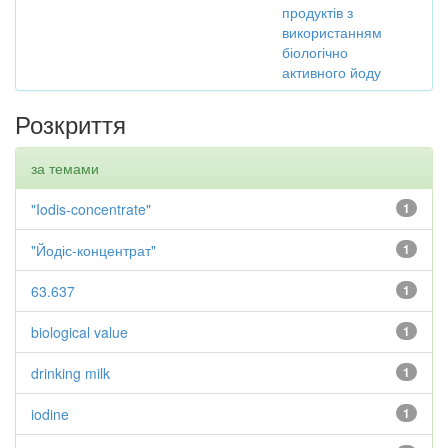
продуктів з
використанням
біологічно
активного йоду
Розкриття
за темами
"Iodis-concentrate"
1
"Йодіс-концентрат"
1
63.637
1
biological value
1
drinking milk
1
iodine
1