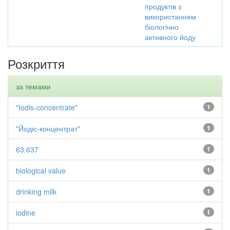
продуктів з
використанням
біологічно
активного йоду
Розкриття
за темами
"Iodis-concentrate"
1
"Йодіс-концентрат"
1
63.637
1
biological value
1
drinking milk
1
iodine
1