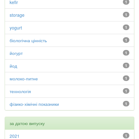
kefir
1
storage
1
yogurt
1
біологічна цінність
1
йогурт
1
йод
1
молоко-питне
1
технологія
1
фізико-хімічні показники
1
за датою випуску
2021
1