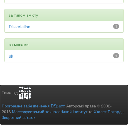
за типом вмісту
Dissertation
1
за мовами
uk
1
Тема від
Програмне забезпечення DSpace
Авторські права © 2002-
2013
Массачусетський технологічний інститут
та
Х’юлет Пакард
-
Зворотний зв’язок