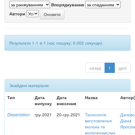
Впорядкування
Автори
Результати 1-1 зі 1 (час пошуку: 0.002 секунди).
назад
1
далі
Знайдені матеріали:
Тип
Дата
Дата
Назва
Автор(
випуску
внесення
Dissertation
гру-2021
20-гру-2021
Технологія
Далєвс
виготовлення
Діана
молока та
Яросла
молочнокислих