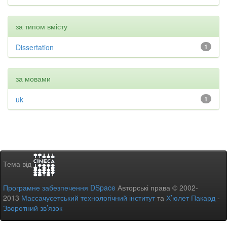
за типом вмісту
Dissertation
1
за мовами
uk
1
Тема від
Програмне забезпечення DSpace
Авторські права © 2002-
2013
Массачусетський технологічний інститут
та
Х’юлет Пакард
-
Зворотний зв’язок