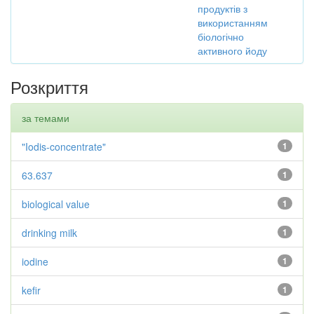
продуктів з
використанням
біологічно
активного йоду
Розкриття
за темами
"Iodis-concentrate"
1
63.637
1
biological value
1
drinking milk
1
iodine
1
kefir
1