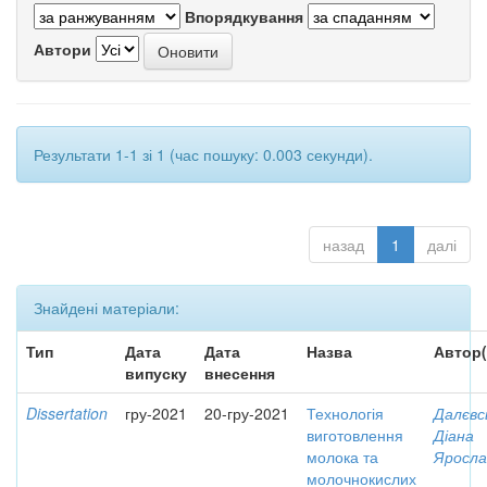
Впорядкування
Автори
Результати 1-1 зі 1 (час пошуку: 0.003 секунди).
назад
1
далі
Знайдені матеріали:
Тип
Дата
Дата
Назва
Автор(
випуску
внесення
Dissertation
гру-2021
20-гру-2021
Технологія
Далєвс
виготовлення
Діана
молока та
Яросла
молочнокислих