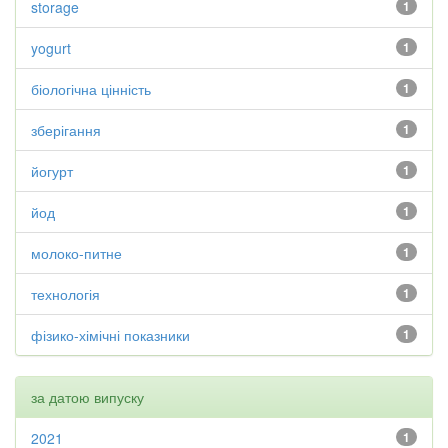
storage
1
yogurt
1
біологічна цінність
1
зберігання
1
йогурт
1
йод
1
молоко-питне
1
технологія
1
фізико-хімічні показники
1
за датою випуску
2021
1