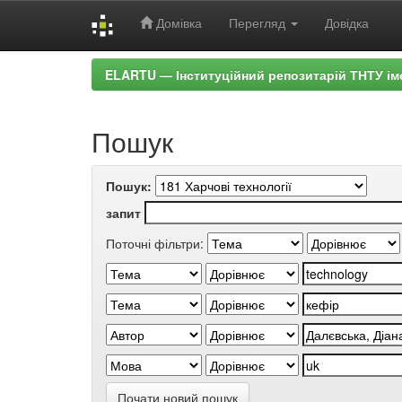
Домівка
Перегляд
Довідка
Skip
ELARTU — Інституційний репозитарій ТНТУ ім
navigation
Пошук
Пошук:
запит
Поточні фільтри:
Почати новий пошук