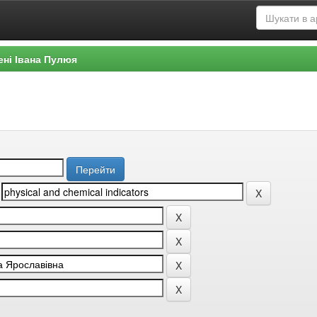
ені Івана Пулюя