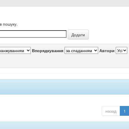
в пошуку.
Впорядкування
Автори
назад
1