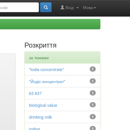
Вхід:
Мова
Розкриття
за темами
"Iodis-concentrate"
1
"Йодіс-концентрат"
1
63.637
1
biological value
1
drinking milk
1
iodine
1