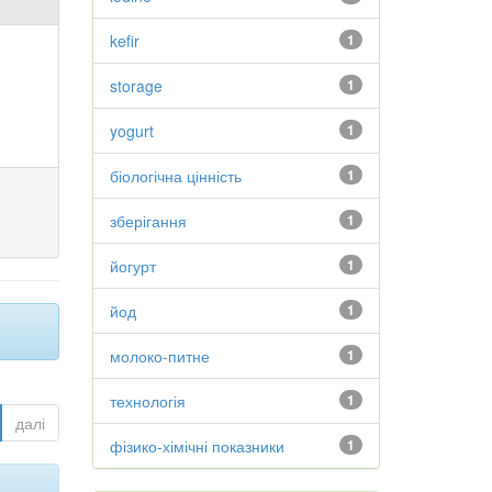
kefir
1
storage
1
yogurt
1
біологічна цінність
1
зберігання
1
йогурт
1
йод
1
молоко-питне
1
технологія
1
далі
фізико-хімічні показники
1