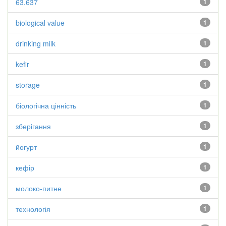
63.637
1
biological value
1
drinking milk
1
kefir
1
storage
1
біологічна цінність
1
зберігання
1
йогурт
1
кефір
1
молоко-питне
1
технологія
1