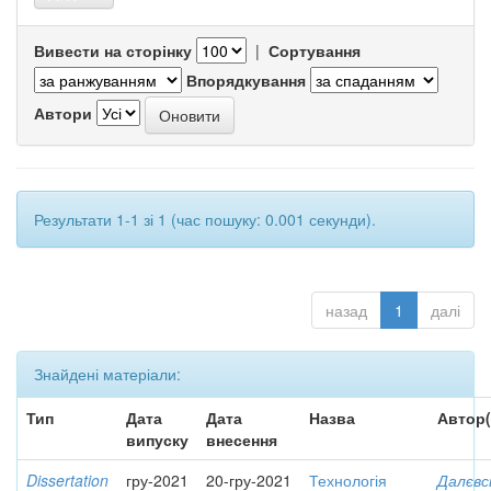
Вивести на сторінку
|
Сортування
Впорядкування
Автори
Результати 1-1 зі 1 (час пошуку: 0.001 секунди).
назад
1
далі
Знайдені матеріали:
Тип
Дата
Дата
Назва
Автор(
випуску
внесення
Dissertation
гру-2021
20-гру-2021
Технологія
Далєвс