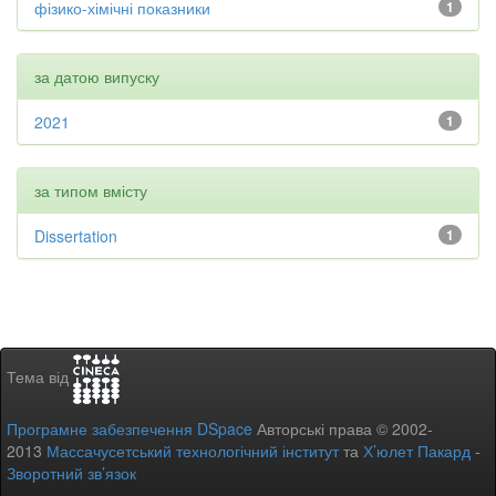
фізико-хімічні показники
1
за датою випуску
2021
1
за типом вмісту
Dissertation
1
Тема від
Програмне забезпечення DSpace
Авторські права © 2002-
2013
Массачусетський технологічний інститут
та
Х’юлет Пакард
-
Зворотний зв’язок