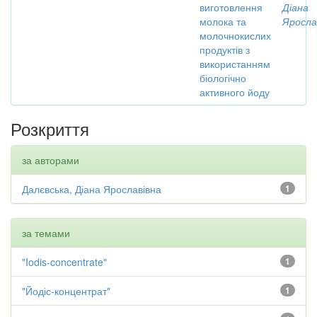
виготовлення
Діана
молока та
Яросла
молочнокислих
продуктів з
використанням
біологічно
активного йоду
Розкриття
за авторами
Далєвська, Діана Ярославівна
1
за темами
"Iodis-concentrate"
1
"Йодіс-концентрат"
1