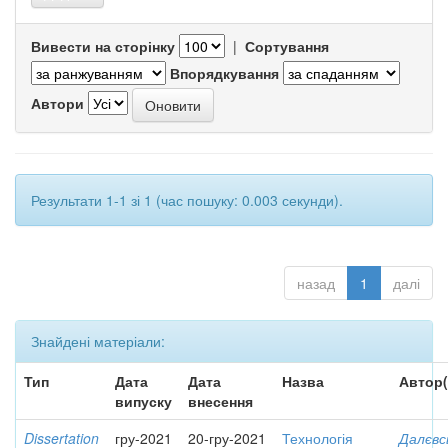
Вивести на сторінку
|
Сортування
Впорядкування
Автори
Результати 1-1 зі 1 (час пошуку: 0.003 секунди).
назад
1
далі
Знайдені матеріали:
Тип
Дата
Дата
Назва
Автор(
випуску
внесення
Dissertation
гру-2021
20-гру-2021
Технологія
Далєвс