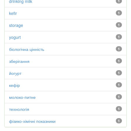
drinking milk
1
kefir
1
storage
1
yogurt
1
біологічна цінність
1
зберігання
1
йогурт
1
кефір
1
молоко-питне
1
технологія
1
фізико-хімічні показники
1