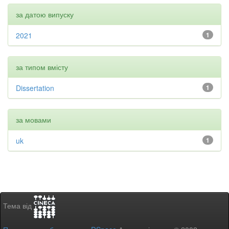
за датою випуску
2021
1
за типом вмісту
Dissertation
1
за мовами
uk
1
Тема від