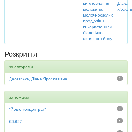
виготовлення
Діана
молока та
Яросла
молочнокислих
продуктів з
використанням
біологічно
активного йоду
Розкриття
за авторами
Далєвська, Діана Ярославівна
1
за темами
"Йодіс-концентрат"
1
63.637
1