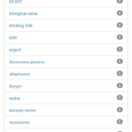
63.637
1
biological value
1
drinking milk
1
kefir
1
yogurt
1
біологічна цінність
1
зберігання
1
йогурт
1
кефір
1
молоко-питне
1
технологія
1