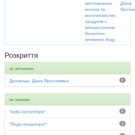
виготовлення
Діана
молока та
Яросла
молочнокислих
продуктів з
використанням
біологічно
активного йоду
Розкриття
за авторами
Далєвська, Діана Ярославівна
1
за темами
"Iodis-concentrate"
1
"Йодіс-концентрат"
1