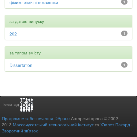
фізико-хімічні показники
1
за датою випуску
2021
1
за типом вмісту
Dissertation
1
Тема від
Програмне забезпечення DSpace
Авторські права © 2002-
2013
Массачусетський технологічний інститут
та
Х’юлет Пакард
-
Зворотний зв’язок