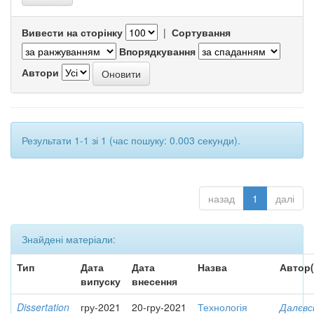
Вивести на сторінку
|
Сортування
Впорядкування
Автори
Результати 1-1 зі 1 (час пошуку: 0.003 секунди).
назад
1
далі
Знайдені матеріали:
Тип
Дата
Дата
Назва
Автор(
випуску
внесення
Dissertation
гру-2021
20-гру-2021
Технологія
Далєвс