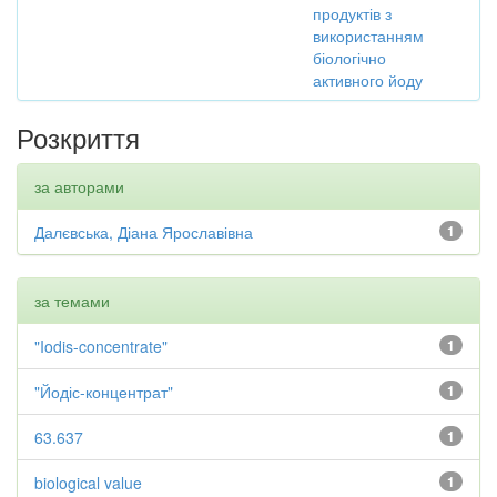
продуктів з
використанням
біологічно
активного йоду
Розкриття
за авторами
Далєвська, Діана Ярославівна
1
за темами
"Iodis-concentrate"
1
"Йодіс-концентрат"
1
63.637
1
biological value
1