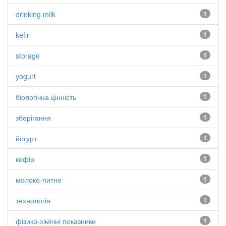
drinking milk
1
kefir
1
storage
1
yogurt
1
біологічна цінність
1
зберігання
1
йогурт
1
кефір
1
молоко-питне
1
технологія
1
фізико-хімічні показники
1