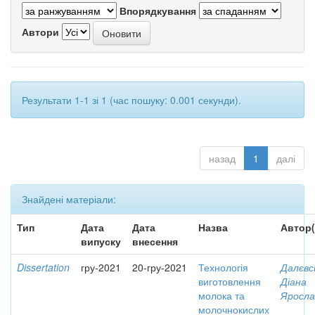
Впорядкування
Автори
Результати 1-1 зі 1 (час пошуку: 0.001 секунди).
назад
1
далі
Знайдені матеріали:
Тип
Дата
Дата
Назва
Автор(
випуску
внесення
Dissertation
гру-2021
20-гру-2021
Технологія
Далєвс
виготовлення
Діана
молока та
Яросла
молочнокислих