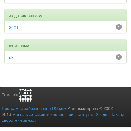
за датою випуску
2021
1
за мовами
uk
1
Тема від
Програмне забезпечення DSpace
Авторські права © 2002-
2013
Массачусетський технологічний інститут
та
Х’юлет Пакард
-
Зворотний зв’язок