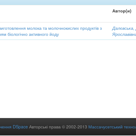
Автор(и)
виготовлення молока та молочнокислих продуктів з
Далєвська,
ям біологічно активного йоду
Ярославівн
ечення DSpace
Авторські права © 2002-2013
Массачусетський технол