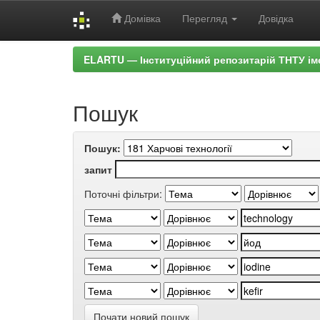
Домівка
Перегляд
Довідка
Skip
ELARTU — Інституційний репозитарій ТНТУ ім
navigation
Пошук
Пошук:
запит
Поточні фільтри:
Почати новий пошук