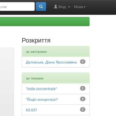
Вхід:
Мова
Розкриття
за авторами
Далєвська, Діана Ярославівна
1
за темами
"Iodis-concentrate"
1
"Йодіс-концентрат"
1
63.637
1