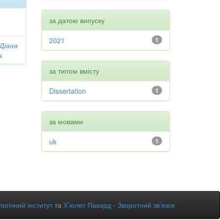
за датою випуску
2021
1
 Діана
а
за типом вмісту
Dissertation
1
за мовами
uk
1
огічний інститут
та
Х’юлет Пакард
-
Зворотний зв’язок