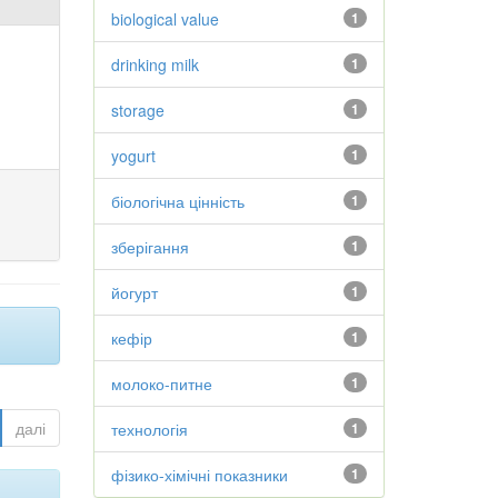
biological value
1
drinking milk
1
storage
1
yogurt
1
біологічна цінність
1
зберігання
1
йогурт
1
кефір
1
молоко-питне
1
далі
технологія
1
фізико-хімічні показники
1