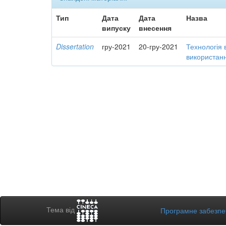
Тип
Дата
Дата
Назва
випуску
внесення
Dissertation
гру-2021
20-гру-2021
Технологія 
використанн
Тема від
Програмне забезп