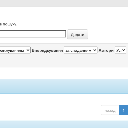
в пошуку.
Впорядкування
Автори
назад
1