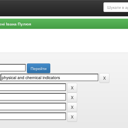
ені Івана Пулюя