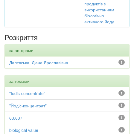
продуктів з
використанням
біологічно
активного йоду
Розкриття
за авторами
Далєвська, Діана Ярославівна
1
за темами
"Iodis-concentrate"
1
"Йодіс-концентрат"
1
63.637
1
biological value
1