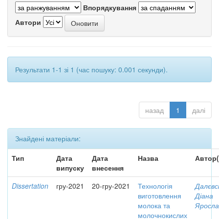
Впорядкування
Автори
Результати 1-1 зі 1 (час пошуку: 0.001 секунди).
назад
1
далі
Знайдені матеріали:
Тип
Дата
Дата
Назва
Автор(
випуску
внесення
Dissertation
гру-2021
20-гру-2021
Технологія
Далєвс
виготовлення
Діана
молока та
Яросла
молочнокислих