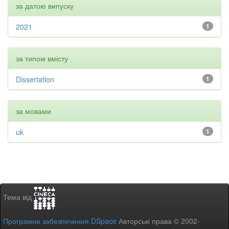
за датою випуску
2021
1
за типом вмісту
Dissertation
1
за мовами
uk
1
Тема від
Програмне забезпечення DSpace
Авторські права © 2002-