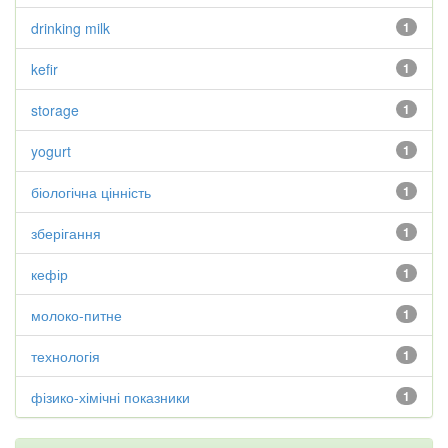
drinking milk
1
kefir
1
storage
1
yogurt
1
біологічна цінність
1
зберігання
1
кефір
1
молоко-питне
1
технологія
1
фізико-хімічні показники
1