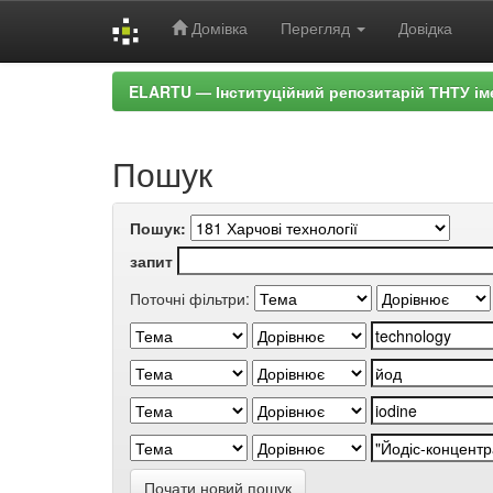
Домівка
Перегляд
Довідка
Skip
ELARTU — Інституційний репозитарій ТНТУ ім
navigation
Пошук
Пошук:
запит
Поточні фільтри:
Почати новий пошук