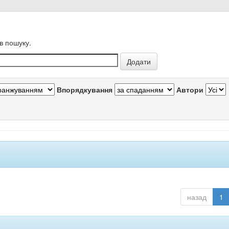
в пошуку.
Впорядкування
Автори
назад
1