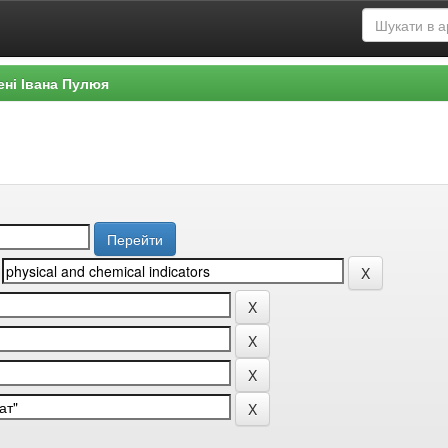
ені Івана Пулюя