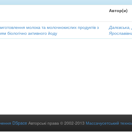
Автор(и)
виготовлення молока та молочнокислих продуктів з
Далєвська,
ям біологічно активного йоду
Ярославівн
ечення DSpace
Авторські права © 2002-2013
Массачусетський технол