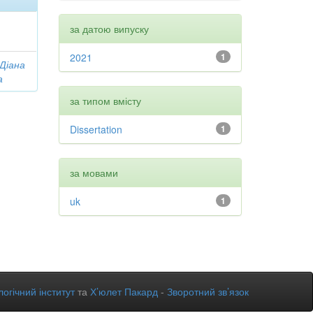
за датою випуску
2021
1
 Діана
а
за типом вмісту
Dissertation
1
за мовами
uk
1
огічний інститут
та
Х’юлет Пакард
-
Зворотний зв’язок