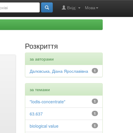
Вхід:
Мова
Розкриття
за авторами
Далєвська, Діана Ярославівна
1
за темами
"Iodis-concentrate"
1
63.637
1
biological value
1