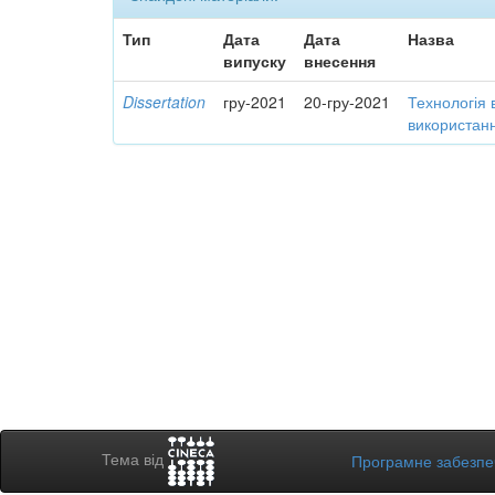
Тип
Дата
Дата
Назва
випуску
внесення
Dissertation
гру-2021
20-гру-2021
Технологія 
використанн
Тема від
Програмне забезп