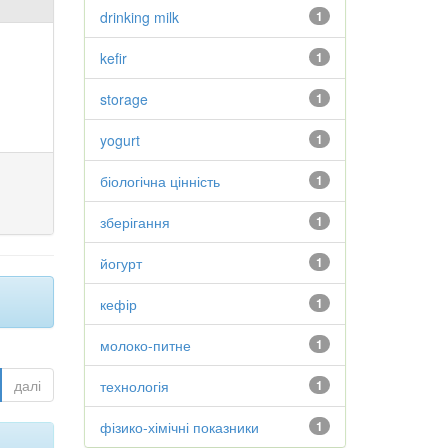
drinking milk
1
kefir
1
storage
1
yogurt
1
біологічна цінність
1
зберігання
1
йогурт
1
кефір
1
молоко-питне
1
далі
технологія
1
фізико-хімічні показники
1